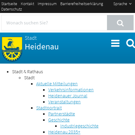
Startseite
Kontakt
Impressum
Barrierefreiheitserklärung
Sprache
Datenschutz
Stadt
Heidenau
Stadt & Rathaus
Stadt
Aktuelle Mitteilungen
Verkehrsinformationen
Heidenauer Journal
Veranstaltungen
Stadtportrait
Partnerstädte
Geschichte
Industriegeschichte
Heidenau 2035+