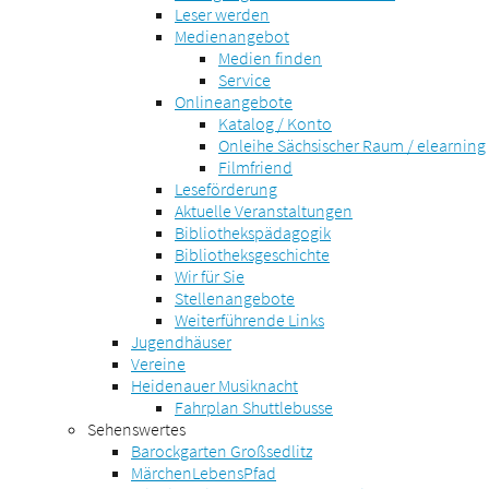
Leser werden
Medienangebot
Medien finden
Service
Onlineangebote
Katalog / Konto
Onleihe Sächsischer Raum / elearning
Filmfriend
Leseförderung
Aktuelle Veranstaltungen
Bibliothekspädagogik
Bibliotheksgeschichte
Wir für Sie
Stellenangebote
Weiterführende Links
Jugendhäuser
Vereine
Heidenauer Musiknacht
Fahrplan Shuttlebusse
Sehenswertes
Barockgarten Großsedlitz
MärchenLebensPfad