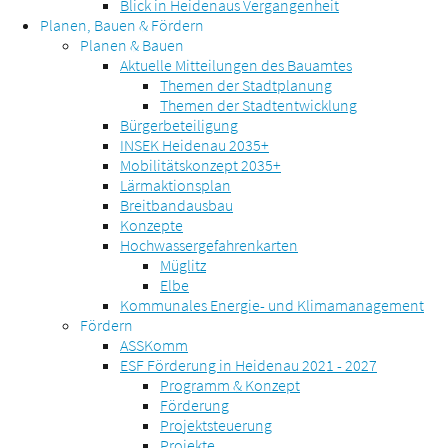
Blick in Heidenaus Vergangenheit
Planen, Bauen & Fördern
Planen & Bauen
Aktuelle Mitteilungen des Bauamtes
Themen der Stadtplanung
Themen der Stadtentwicklung
Bürgerbeteiligung
INSEK Heidenau 2035+
Mobilitätskonzept 2035+
Lärmaktionsplan
Breitbandausbau
Konzepte
Hochwassergefahrenkarten
Müglitz
Elbe
Kommunales Energie- und Klimamanagement
Fördern
ASSKomm
ESF Förderung in Heidenau 2021 - 2027
Programm & Konzept
Förderung
Projektsteuerung
Projekte