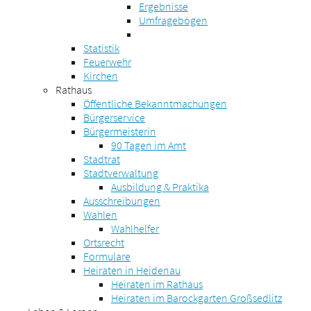
Ergebnisse
Umfragebögen
Statistik
Feuerwehr
Kirchen
Rathaus
Öffentliche Bekanntmachungen
Bürgerservice
Bürgermeisterin
90 Tagen im Amt
Stadtrat
Stadtverwaltung
Ausbildung & Praktika
Ausschreibungen
Wahlen
Wahlhelfer
Ortsrecht
Formulare
Heiraten in Heidenau
Heiraten im Rathaus
Heiraten im Barockgarten Großsedlitz