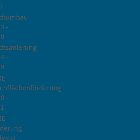
o
adtumbau
3 -
20
dtsanierung
4 -
19
RE
chflächenförderung
0 -
21
RE
rderung
dwest