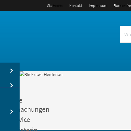
Startseite
Kontakt
Impressum
Barrierefr
us
entliche
kanntmachungen
gerservice
germeisterin