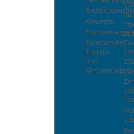
20
Breitbandausba
Soz
Konzepte
Sta
Hochwassergefa
Soz
Kommunales
Zu
Energie-
201
und
20
Klimamanagem
Le
Ze
202
20
Mob
20
Ko