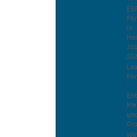
ES
Fö
in
He
201
20
Le
Fö
-
Ent
Kle
un
Gro
Wir