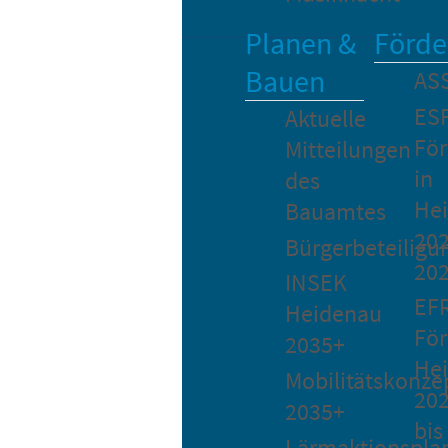
Planen &
Förde
Bauen
AS
ES
Aktuelle
Fö
Mitteilungen
in
des
He
Bauamtes
202
Bürgerbeteiligu
20
INSEK
EF
Heidenau
För
2035+
He
Mobilitätskonze
20
2035+
bis
Lärmaktionspla