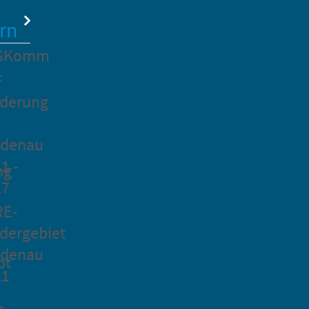
rn
SKomm
F
rderung
idenau
1 -
ng
27
RE-
dergebiet
idenau
pt
21
n