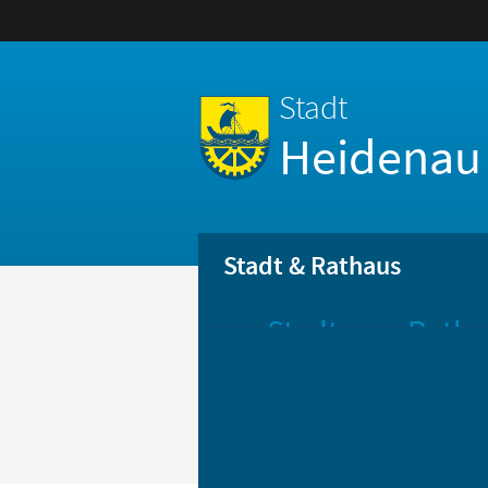
Stadt
Heidenau
Stadt & Rathaus
Stadt
Ratha
Aktuelle
Öff
Mitteilungen
Be
Stadtportrait
Bür
Statistik
Bür