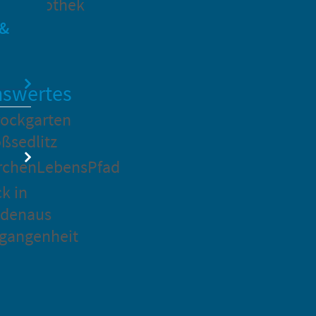
dtbibliothek
 &
swertes
ockgarten
ßsedlitz
rchenLebensPfad
ck in
idenaus
gangenheit