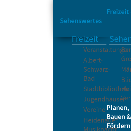
Sta
Bikesharing
Freizeit
Sehenswertes
Freizeit
Sehen
Veranstaltungen
Bar
Gro
Albert-
Schwarz-
Mä
Bad
Bli
Stadtbibliothek
He
Ver
Jugendhäuser
Planen,
Vereine
Bauen &
Heidenauer
Fördern
Musiknacht