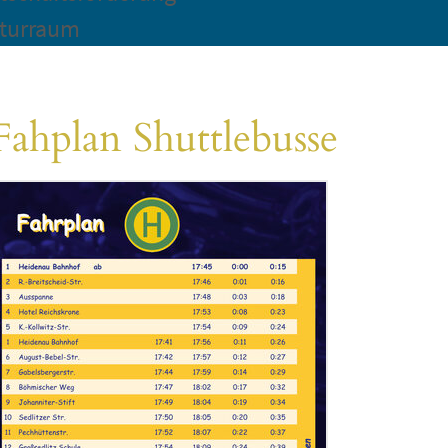
turraum
Fahplan Shuttlebusse