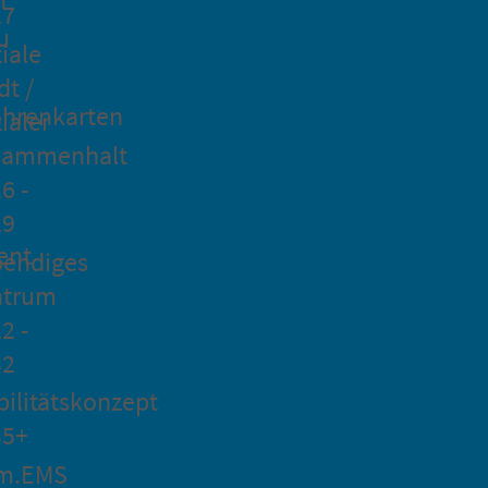
27
u
iale
dt /
hrenkarten
ialer
sammenhalt
6 -
29
ent
bendiges
ntrum
2 -
32
ilitätskonzept
35+
m.EMS