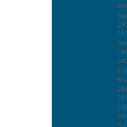
zer
St
200
20
Sta
199
20
EF
Bra
202
20
EF
Fö
Sü