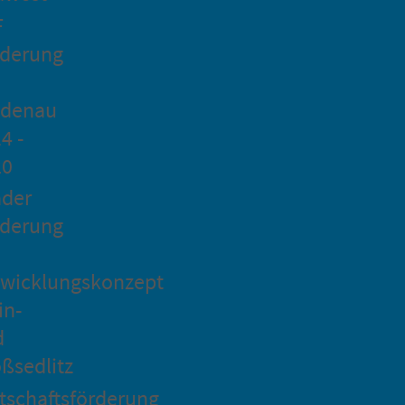
F
rderung
idenau
4 -
20
ader
rderung
wicklungskonzept
in-
d
ßsedlitz
tschaftsförderung