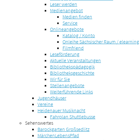
Leser werden
Medienangebot
Medien finden
Service
Onlineangebote
Katalog / Konto
Onleihe Sächsischer Raum / elearning
Filmfriend
Leseförderung
Aktuelle Veranstaltungen
Bibliothekspädagogik
Bibliotheksgeschichte
Wir für Sie
Stellenangebote
Weiterführende Links
Jugendhäuser
Vereine
Heidenauer Musiknacht
Fahrplan Shuttlebusse
Sehenswertes
Barockgarten Großsedlitz
MärchenLebensPfad