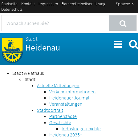
Startseite
Kontakt
Impressum
Barrierefreiheitserklärung
Sprache
Datenschutz
Stadt
Heidenau
Stadt & Rathaus
Stadt
Aktuelle Mitteilungen
Verkehrsinformationen
Heidenauer Journal
Veranstaltungen
Stadtportrait
Partnerstädte
Geschichte
Industriegeschichte
Heidenau 2035+