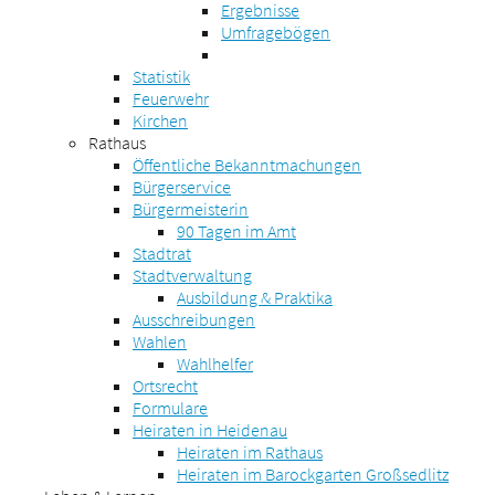
Ergebnisse
Umfragebögen
Statistik
Feuerwehr
Kirchen
Rathaus
Öffentliche Bekanntmachungen
Bürgerservice
Bürgermeisterin
90 Tagen im Amt
Stadtrat
Stadtverwaltung
Ausbildung & Praktika
Ausschreibungen
Wahlen
Wahlhelfer
Ortsrecht
Formulare
Heiraten in Heidenau
Heiraten im Rathaus
Heiraten im Barockgarten Großsedlitz