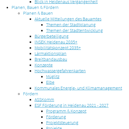
Blick in Heidenaus Vergangenheit
Planen, Bauen & Fördern
Planen & Bauen
Aktuelle Mitteilungen des Bauamtes
Themen der Stadtplanung
Themen der Stadtentwicklung
Bürgerbeteiligung
INSEK Heidenau 2035+
Mobilitätskonzept 2035+
Lärmaktionsplan
Breitbandausbau
Konzepte
Hochwassergefahrenkarten
Müglitz
Elbe
Kommunales Energie- und Klimamanagement
Fördern
ASSKomm
ESF Förderung in Heidenau 2021 - 2027
Programm & Konzept
Förderung
Projektsteuerung
Projekte