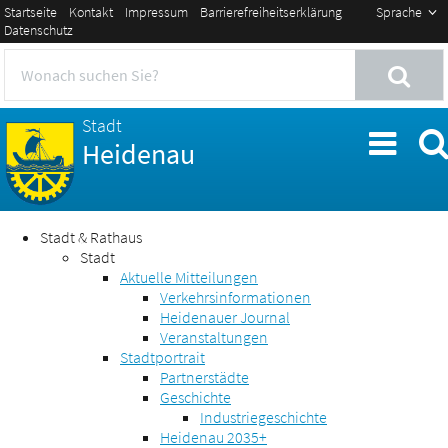
Startseite
Kontakt
Impressum
Barrierefreiheitserklärung
Sprache
Datenschutz
Stadt
Heidenau
Stadt & Rathaus
Stadt
Aktuelle Mitteilungen
Verkehrsinformationen
Heidenauer Journal
Veranstaltungen
Stadtportrait
Partnerstädte
Geschichte
Industriegeschichte
Heidenau 2035+