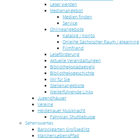
Leser werden
Medienangebot
Medien finden
Service
Onlineangebote
Katalog / Konto
Onleihe Sächsischer Raum / elearning
Filmfriend
Leseförderung
Aktuelle Veranstaltungen
Bibliothekspädagogik
Bibliotheksgeschichte
Wir für Sie
Stellenangebote
Weiterführende Links
Jugendhäuser
Vereine
Heidenauer Musiknacht
Fahrplan Shuttlebusse
Sehenswertes
Barockgarten Großsedlitz
MärchenLebensPfad