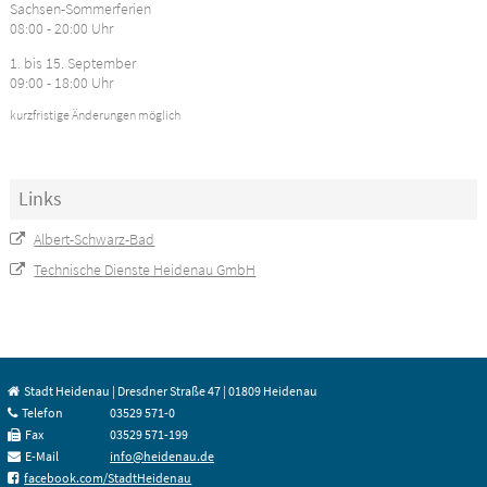
Sachsen-Sommerferien
08:00 - 20:00 Uhr
1. bis 15. September
09:00 - 18:00 Uhr
kurzfristige Änderungen möglich
Links
Albert-Schwarz-Bad
Technische Dienste Heidenau GmbH
Stadt Heidenau | Dresdner Straße 47 | 01809 Heidenau
Telefon
03529 571-0
Fax
03529 571-199
E-Mail
info@heidenau.de
facebook.com/StadtHeidenau