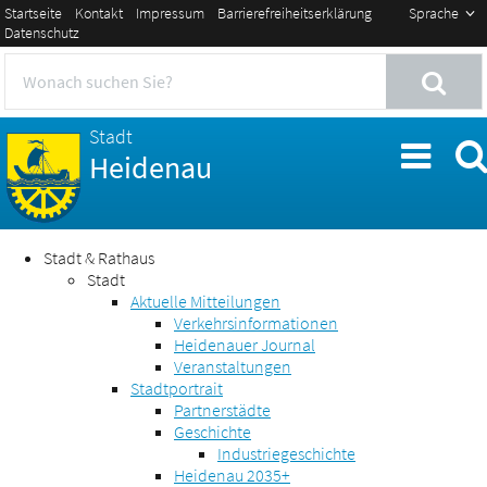
Startseite
Kontakt
Impressum
Barrierefreiheitserklärung
Sprache
Datenschutz
Stadt
Heidenau
Stadt & Rathaus
Stadt
Aktuelle Mitteilungen
Verkehrsinformationen
Heidenauer Journal
Veranstaltungen
Stadtportrait
Partnerstädte
Geschichte
Industriegeschichte
Heidenau 2035+