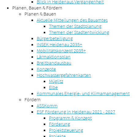
Blick in Heidenaus Vergangenheit
Planen, Bauen & Fördern
Planen & Bauen
Aktuelle Mitteilungen des Bauamtes
Themen der Stadtplanung
Themen der Stadtentwicklung
Bürgerbeteiligung
INSEK Heidenau 2035+
Mobilitätskonzept 2035+
Lärmaktionsplan
Breitbandausbau
Konzepte
Hochwassergefahrenkarten
Müglitz
Elbe
Kommunales Energie- und Klimamanagement
Fördern
ASSKomm
ESF Förderung in Heidenau 2021 - 2027
Programm & Konzept
Förderung
Projektsteuerung
Projekte