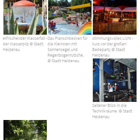
erfrischender Wasserfall -
Das Planschbecken für
stimmungsvolles Licht -
der Wasserpilz © Stadt
die Kleinsten mit
kurz vor der großen
Heidenau
Sonnensegel und
Badeparty © Stadt
Regenbogenrutsche.
Heidenau
© Stadt Heidenau
Seltener Blick in die
Technikräume. © Stadt
Heidenau