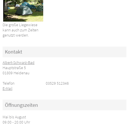
Die große Liegewiese
kann auch zum Zelten
genutzt werden.
Kontakt
Albert-Schwarz-Bad
Hauptstraße 5
01809 Heidenau
Telefon
03529 512346
E-Mail
Öffnungszeiten
Mai bis August
09.00 - 20.00 Uhr