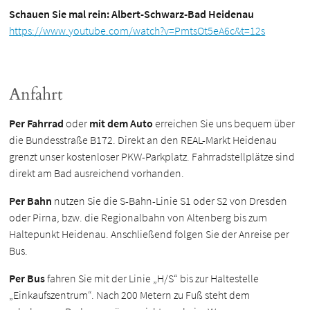
Schauen Sie mal rein: Albert-Schwarz-Bad Heidenau
https://www.youtube.com/watch?v=PmtsOt5eA6c&t=12s
Anfahrt
Per Fahrrad
oder
mit dem Auto
erreichen Sie uns bequem über
die Bundesstraße B172. Direkt an den REAL-Markt Heidenau
grenzt unser kostenloser PKW-Parkplatz. Fahrradstellplätze sind
direkt am Bad ausreichend vorhanden.
Per Bahn
nutzen Sie die S-Bahn-Linie S1 oder S2 von Dresden
oder Pirna, bzw. die Regionalbahn von Altenberg bis zum
Haltepunkt Heidenau. Anschließend folgen Sie der Anreise per
Bus.
Per Bus
fahren Sie mit der Linie „H/S“ bis zur Haltestelle
„Einkaufszentrum“. Nach 200 Metern zu Fuß steht dem