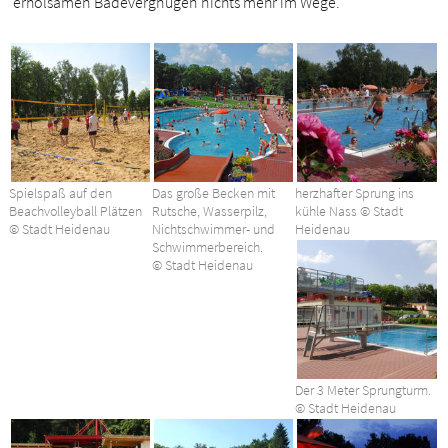
erholsamen Badevergnügen nichts mehr im Wege.
Spielspaß auf den
Das große Becken mit
herzhafter Sprung ins
Beachvolleyball Plätzen
Rutsche, Wasserpilz,
kühle Nass © Stadt
© Stadt Heidenau
Nichtschwimmer- und
Heidenau
Schwimmerbereich.
© Stadt Heidenau
Der 3 Meter Sprungturm.
© Stadt Heidenau