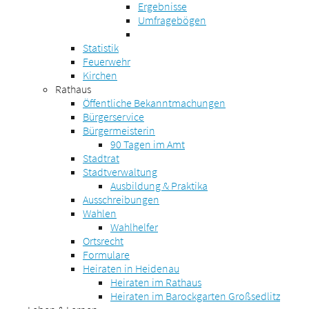
Ergebnisse
Umfragebögen
Statistik
Feuerwehr
Kirchen
Rathaus
Öffentliche Bekanntmachungen
Bürgerservice
Bürgermeisterin
90 Tagen im Amt
Stadtrat
Stadtverwaltung
Ausbildung & Praktika
Ausschreibungen
Wahlen
Wahlhelfer
Ortsrecht
Formulare
Heiraten in Heidenau
Heiraten im Rathaus
Heiraten im Barockgarten Großsedlitz