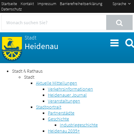
Startseite
Kontakt
Impressum
Barrierefreiheitserklärung
Sprache
Datenschutz
Stadt
Heidenau
Stadt & Rathaus
Stadt
Aktuelle Mitteilungen
Verkehrsinformationen
Heidenauer Journal
Veranstaltungen
Stadtportrait
Partnerstädte
Geschichte
Industriegeschichte
Heidenau 2035+