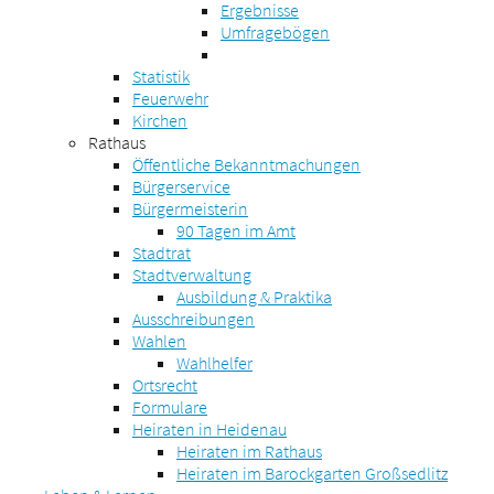
Ergebnisse
Umfragebögen
Statistik
Feuerwehr
Kirchen
Rathaus
Öffentliche Bekanntmachungen
Bürgerservice
Bürgermeisterin
90 Tagen im Amt
Stadtrat
Stadtverwaltung
Ausbildung & Praktika
Ausschreibungen
Wahlen
Wahlhelfer
Ortsrecht
Formulare
Heiraten in Heidenau
Heiraten im Rathaus
Heiraten im Barockgarten Großsedlitz