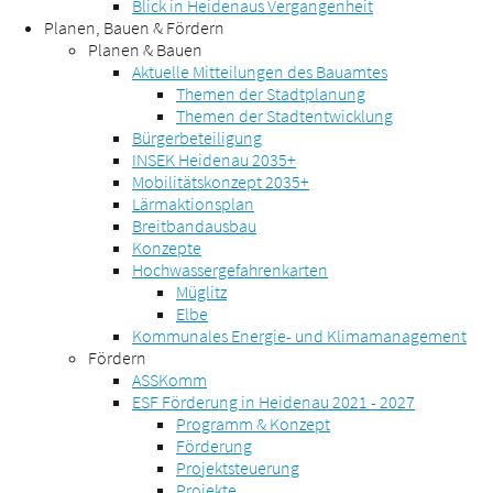
Blick in Heidenaus Vergangenheit
Planen, Bauen & Fördern
Planen & Bauen
Aktuelle Mitteilungen des Bauamtes
Themen der Stadtplanung
Themen der Stadtentwicklung
Bürgerbeteiligung
INSEK Heidenau 2035+
Mobilitätskonzept 2035+
Lärmaktionsplan
Breitbandausbau
Konzepte
Hochwassergefahrenkarten
Müglitz
Elbe
Kommunales Energie- und Klimamanagement
Fördern
ASSKomm
ESF Förderung in Heidenau 2021 - 2027
Programm & Konzept
Förderung
Projektsteuerung
Projekte