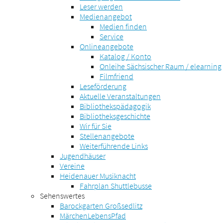
Leser werden
Medienangebot
Medien finden
Service
Onlineangebote
Katalog / Konto
Onleihe Sächsischer Raum / elearning
Filmfriend
Leseförderung
Aktuelle Veranstaltungen
Bibliothekspädagogik
Bibliotheksgeschichte
Wir für Sie
Stellenangebote
Weiterführende Links
Jugendhäuser
Vereine
Heidenauer Musiknacht
Fahrplan Shuttlebusse
Sehenswertes
Barockgarten Großsedlitz
MärchenLebensPfad