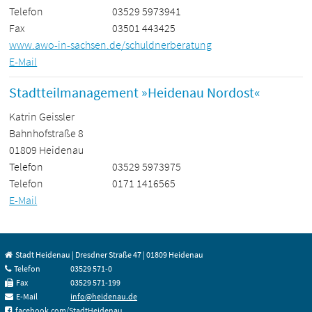
Telefon
03529 5973941
Fax
03501 443425
www.awo-in-sachsen.de/schuldnerberatung
E-Mail
Stadtteilmanagement »Heidenau Nordost«
Katrin Geissler
Bahnhofstraße 8
01809 Heidenau
Telefon
03529 5973975
Telefon
0171 1416565
E-Mail
Stadt Heidenau | Dresdner Straße 47 | 01809 Heidenau
Telefon
03529 571-0
Fax
03529 571-199
E-Mail
info@heidenau.de
facebook.com/StadtHeidenau