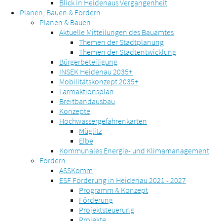
Blick in Heidenaus Vergangenheit
Planen, Bauen & Fördern
Planen & Bauen
Aktuelle Mitteilungen des Bauamtes
Themen der Stadtplanung
Themen der Stadtentwicklung
Bürgerbeteiligung
INSEK Heidenau 2035+
Mobilitätskonzept 2035+
Lärmaktionsplan
Breitbandausbau
Konzepte
Hochwassergefahrenkarten
Müglitz
Elbe
Kommunales Energie- und Klimamanagement
Fördern
ASSKomm
ESF Förderung in Heidenau 2021 - 2027
Programm & Konzept
Förderung
Projektsteuerung
Projekte