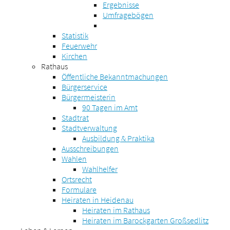
Ergebnisse
Umfragebögen
Statistik
Feuerwehr
Kirchen
Rathaus
Öffentliche Bekanntmachungen
Bürgerservice
Bürgermeisterin
90 Tagen im Amt
Stadtrat
Stadtverwaltung
Ausbildung & Praktika
Ausschreibungen
Wahlen
Wahlhelfer
Ortsrecht
Formulare
Heiraten in Heidenau
Heiraten im Rathaus
Heiraten im Barockgarten Großsedlitz