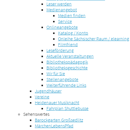
Leser werden
Medienangebot
Medien finden
Service
Onlineangebote
Katalog / Konto
Onleihe Sächsischer Raum / elearning
Filmfriend
Leseförderung
Aktuelle Veranstaltungen
Bibliothekspädagogik
Bibliotheksgeschichte
Wir für Sie
Stellenangebote
Weiterführende Links
Jugendhäuser
Vereine
Heidenauer Musiknacht
Fahrplan Shuttlebusse
Sehenswertes
Barockgarten Großsedlitz
MärchenLebensPfad