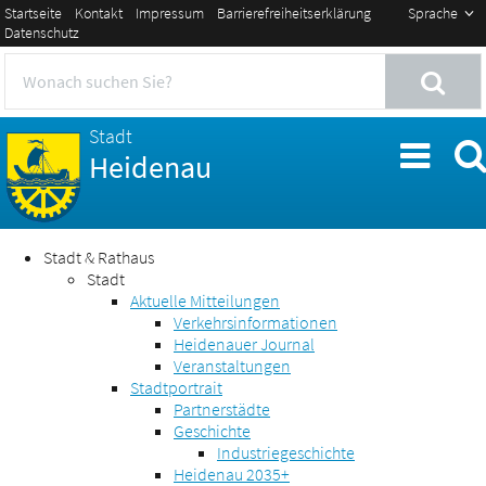
Startseite
Kontakt
Impressum
Barrierefreiheitserklärung
Sprache
Datenschutz
Stadt
Heidenau
Stadt & Rathaus
Stadt
Aktuelle Mitteilungen
Verkehrsinformationen
Heidenauer Journal
Veranstaltungen
Stadtportrait
Partnerstädte
Geschichte
Industriegeschichte
Heidenau 2035+