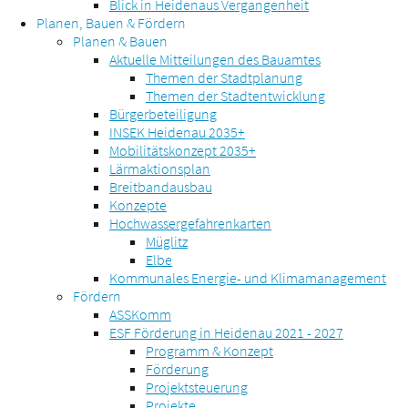
Blick in Heidenaus Vergangenheit
Planen, Bauen & Fördern
Planen & Bauen
Aktuelle Mitteilungen des Bauamtes
Themen der Stadtplanung
Themen der Stadtentwicklung
Bürgerbeteiligung
INSEK Heidenau 2035+
Mobilitätskonzept 2035+
Lärmaktionsplan
Breitbandausbau
Konzepte
Hochwassergefahrenkarten
Müglitz
Elbe
Kommunales Energie- und Klimamanagement
Fördern
ASSKomm
ESF Förderung in Heidenau 2021 - 2027
Programm & Konzept
Förderung
Projektsteuerung
Projekte