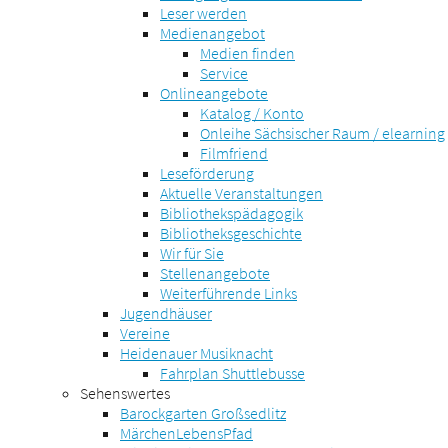
Leser werden
Medienangebot
Medien finden
Service
Onlineangebote
Katalog / Konto
Onleihe Sächsischer Raum / elearning
Filmfriend
Leseförderung
Aktuelle Veranstaltungen
Bibliothekspädagogik
Bibliotheksgeschichte
Wir für Sie
Stellenangebote
Weiterführende Links
Jugendhäuser
Vereine
Heidenauer Musiknacht
Fahrplan Shuttlebusse
Sehenswertes
Barockgarten Großsedlitz
MärchenLebensPfad