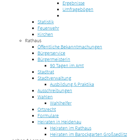
Ergebnisse
Umfragebögen
Statistik
Feuerwehr
Kirchen
Rathaus
Öffentliche Bekanntmachungen
Bürgerservice
Bürgermeisterin
90 Tagen im Amt
Stadtrat
Stadtverwaltung
Ausbildung & Praktika
Ausschreibungen
Wahlen
Wahlhelfer
Ortsrecht
Formulare
Heiraten in Heidenau
Heiraten im Rathaus
Heiraten im Barockgarten Großsedlitz