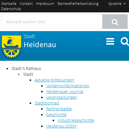
Startseite
Kontakt
Impressum
Barrierefreiheitserklärung
Sprache
Datenschutz
Stadt
Heidenau
Stadt & Rathaus
Stadt
Aktuelle Mitteilungen
Verkehrsinformationen
Heidenauer Journal
Veranstaltungen
Stadtportrait
Partnerstädte
Geschichte
Industriegeschichte
Heidenau 2035+