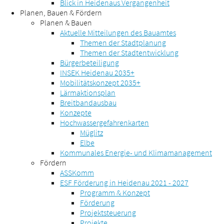
Blick in Heidenaus Vergangenheit
Planen, Bauen & Fördern
Planen & Bauen
Aktuelle Mitteilungen des Bauamtes
Themen der Stadtplanung
Themen der Stadtentwicklung
Bürgerbeteiligung
INSEK Heidenau 2035+
Mobilitätskonzept 2035+
Lärmaktionsplan
Breitbandausbau
Konzepte
Hochwassergefahrenkarten
Müglitz
Elbe
Kommunales Energie- und Klimamanagement
Fördern
ASSKomm
ESF Förderung in Heidenau 2021 - 2027
Programm & Konzept
Förderung
Projektsteuerung
Projekte