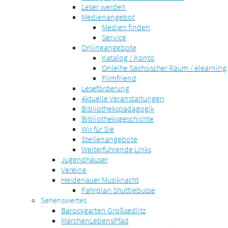
Leser werden
Medienangebot
Medien finden
Service
Onlineangebote
Katalog / Konto
Onleihe Sächsischer Raum / elearning
Filmfriend
Leseförderung
Aktuelle Veranstaltungen
Bibliothekspädagogik
Bibliotheksgeschichte
Wir für Sie
Stellenangebote
Weiterführende Links
Jugendhäuser
Vereine
Heidenauer Musiknacht
Fahrplan Shuttlebusse
Sehenswertes
Barockgarten Großsedlitz
MärchenLebensPfad