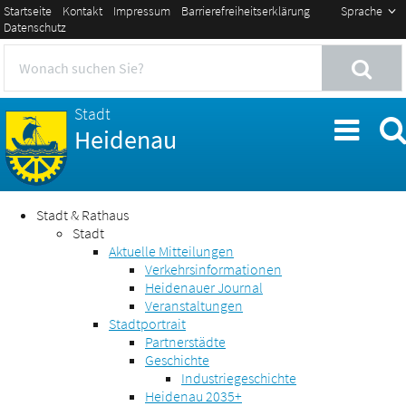
Startseite
Kontakt
Impressum
Barrierefreiheitserklärung
Sprache
Datenschutz
Stadt
Heidenau
Stadt & Rathaus
Stadt
Aktuelle Mitteilungen
Verkehrsinformationen
Heidenauer Journal
Veranstaltungen
Stadtportrait
Partnerstädte
Geschichte
Industriegeschichte
Heidenau 2035+