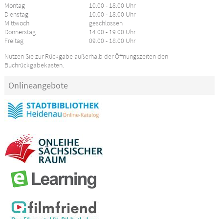
Montag
10.00 - 18.00 Uhr
Dienstag
10.00 - 18.00 Uhr
Mittwoch
geschlossen
Donnerstag
14.00 - 19.00 Uhr
Freitag
09.00 - 18.00 Uhr
Nutzen Sie zur Rückgabe außerhalb der Öffnungszeiten den
Buchrückgabekasten.
Onlineangebote