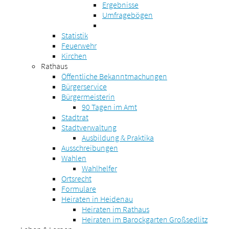
Ergebnisse
Umfragebögen
Statistik
Feuerwehr
Kirchen
Rathaus
Öffentliche Bekanntmachungen
Bürgerservice
Bürgermeisterin
90 Tagen im Amt
Stadtrat
Stadtverwaltung
Ausbildung & Praktika
Ausschreibungen
Wahlen
Wahlhelfer
Ortsrecht
Formulare
Heiraten in Heidenau
Heiraten im Rathaus
Heiraten im Barockgarten Großsedlitz