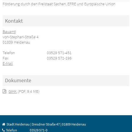
Förderung durch den Freistaat Sachen, EFRE und Europäische Union
Kontakt
Bauamt
von-Stephan-Straße 4
01809 Heidenau
Telefon
03529 571-451
Fax
03529 571-196
E-Mail
Dokumente
GIHK
(PDF, 9.4 MB)
Stadt Heidenau | Dresdner Straße 47 | 01809 Heidenau
Telefon
03529 571-0