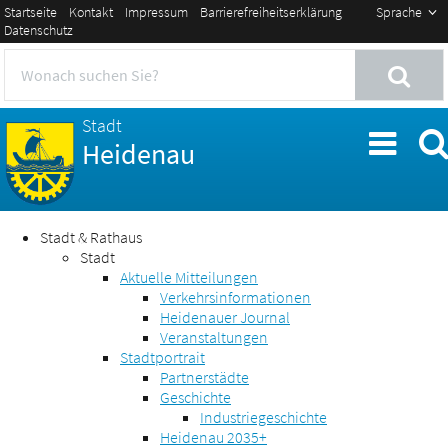
Startseite
Kontakt
Impressum
Barrierefreiheitserklärung
Sprache
Datenschutz
Stadt
Heidenau
Stadt & Rathaus
Stadt
Aktuelle Mitteilungen
Verkehrsinformationen
Heidenauer Journal
Veranstaltungen
Stadtportrait
Partnerstädte
Geschichte
Industriegeschichte
Heidenau 2035+