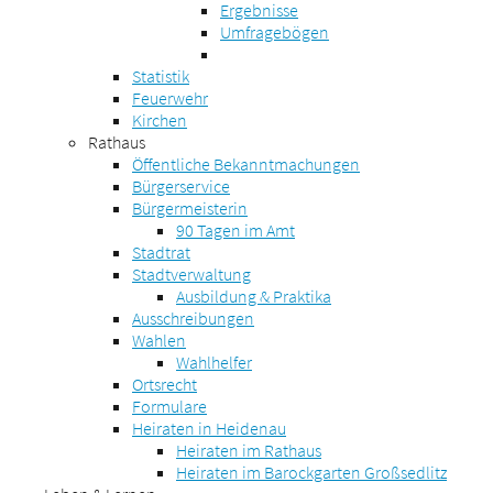
Ergebnisse
Umfragebögen
Statistik
Feuerwehr
Kirchen
Rathaus
Öffentliche Bekanntmachungen
Bürgerservice
Bürgermeisterin
90 Tagen im Amt
Stadtrat
Stadtverwaltung
Ausbildung & Praktika
Ausschreibungen
Wahlen
Wahlhelfer
Ortsrecht
Formulare
Heiraten in Heidenau
Heiraten im Rathaus
Heiraten im Barockgarten Großsedlitz