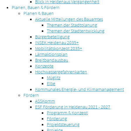
Blick in Heidenaus Vergangenheit
Planen, Bauen & Fördern
Planen & Bauen
Aktuelle Mitteilungen des Bauamtes
Themen der Stadtplanung
Themen der Stadtentwicklung
Bürgerbeteiligung
INSEK Heidenau 2035+
Mobilitätskonzept 2035+
Lärmaktionsplan
Breitbandausbau
Konzepte
Hochwassergefahrenkarten
Müglitz
Elbe
Kommunales Energie- und Klimamanagement
Fördern
ASSKomm
ESF Förderung in Heidenau 2021 - 2027
Programm & Konzept
Förderung
Projektsteuerung
Projekte