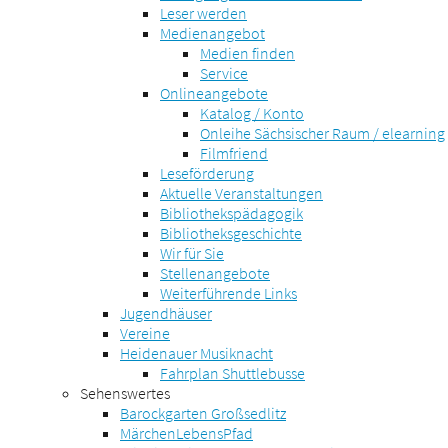
Leser werden
Medienangebot
Medien finden
Service
Onlineangebote
Katalog / Konto
Onleihe Sächsischer Raum / elearning
Filmfriend
Leseförderung
Aktuelle Veranstaltungen
Bibliothekspädagogik
Bibliotheksgeschichte
Wir für Sie
Stellenangebote
Weiterführende Links
Jugendhäuser
Vereine
Heidenauer Musiknacht
Fahrplan Shuttlebusse
Sehenswertes
Barockgarten Großsedlitz
MärchenLebensPfad