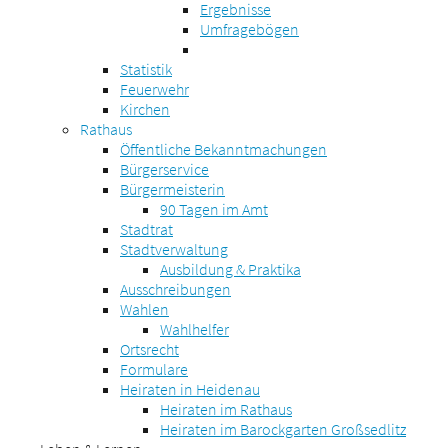
Ergebnisse
Umfragebögen
Statistik
Feuerwehr
Kirchen
Rathaus
Öffentliche Bekanntmachungen
Bürgerservice
Bürgermeisterin
90 Tagen im Amt
Stadtrat
Stadtverwaltung
Ausbildung & Praktika
Ausschreibungen
Wahlen
Wahlhelfer
Ortsrecht
Formulare
Heiraten in Heidenau
Heiraten im Rathaus
Heiraten im Barockgarten Großsedlitz