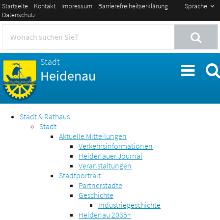
Startseite
Kontakt
Impressum
Barrierefreiheitserklärung
Sprache
Datenschutz
Stadt
Heidenau
Stadt & Rathaus
Stadt
Aktuelle Mitteilungen
Verkehrsinformationen
Heidenauer Journal
Veranstaltungen
Stadtportrait
Partnerstädte
Geschichte
Industriegeschichte
Heidenau 2035+