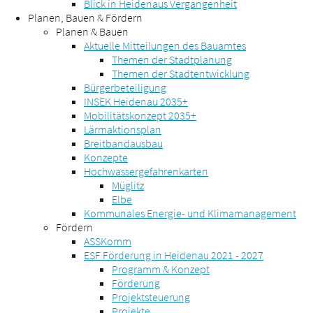
Blick in Heidenaus Vergangenheit
Planen, Bauen & Fördern
Planen & Bauen
Aktuelle Mitteilungen des Bauamtes
Themen der Stadtplanung
Themen der Stadtentwicklung
Bürgerbeteiligung
INSEK Heidenau 2035+
Mobilitätskonzept 2035+
Lärmaktionsplan
Breitbandausbau
Konzepte
Hochwassergefahrenkarten
Müglitz
Elbe
Kommunales Energie- und Klimamanagement
Fördern
ASSKomm
ESF Förderung in Heidenau 2021 - 2027
Programm & Konzept
Förderung
Projektsteuerung
Projekte