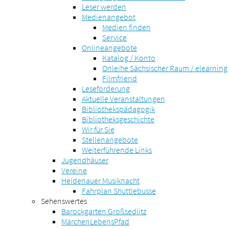
Leser werden
Medienangebot
Medien finden
Service
Onlineangebote
Katalog / Konto
Onleihe Sächsischer Raum / elearning
Filmfriend
Leseförderung
Aktuelle Veranstaltungen
Bibliothekspädagogik
Bibliotheksgeschichte
Wir für Sie
Stellenangebote
Weiterführende Links
Jugendhäuser
Vereine
Heidenauer Musiknacht
Fahrplan Shuttlebusse
Sehenswertes
Barockgarten Großsedlitz
MärchenLebensPfad