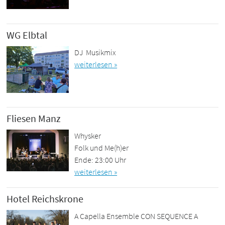
WG Elbtal
DJ Musikmix
weiterlesen »
Fliesen Manz
Whysker
Folk und Me(h)er
Ende: 23:00 Uhr
weiterlesen »
Hotel Reichskrone
A Capella Ensemble CON SEQUENCE A