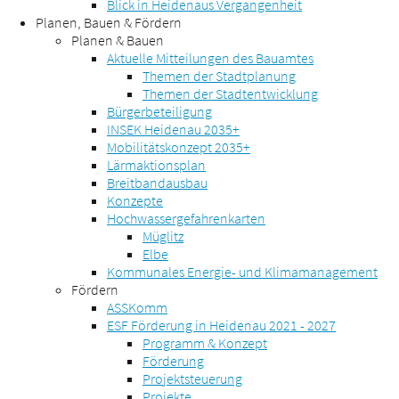
Blick in Heidenaus Vergangenheit
Planen, Bauen & Fördern
Planen & Bauen
Aktuelle Mitteilungen des Bauamtes
Themen der Stadtplanung
Themen der Stadtentwicklung
Bürgerbeteiligung
INSEK Heidenau 2035+
Mobilitätskonzept 2035+
Lärmaktionsplan
Breitbandausbau
Konzepte
Hochwassergefahrenkarten
Müglitz
Elbe
Kommunales Energie- und Klimamanagement
Fördern
ASSKomm
ESF Förderung in Heidenau 2021 - 2027
Programm & Konzept
Förderung
Projektsteuerung
Projekte