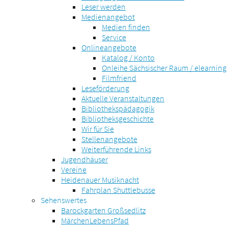
Leser werden
Medienangebot
Medien finden
Service
Onlineangebote
Katalog / Konto
Onleihe Sächsischer Raum / elearning
Filmfriend
Leseförderung
Aktuelle Veranstaltungen
Bibliothekspädagogik
Bibliotheksgeschichte
Wir für Sie
Stellenangebote
Weiterführende Links
Jugendhäuser
Vereine
Heidenauer Musiknacht
Fahrplan Shuttlebusse
Sehenswertes
Barockgarten Großsedlitz
MärchenLebensPfad