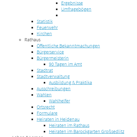
Ergebnisse
Umfragebögen
Statistik
Feuerwehr
Kirchen
Rathaus
Öffentliche Bekanntmachungen
Bürgerservice
Bürgermeisterin
90 Tagen im Amt
Stadtrat
Stadtverwaltung
Ausbildung & Praktika
Ausschreibungen
Wahlen
Wahlhelfer
Ortsrecht
Formulare
Heiraten in Heidenau
Heiraten im Rathaus
Heiraten im Barockgarten Großsedlitz