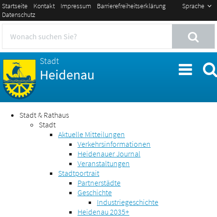
Startseite
Kontakt
Impressum
Barrierefreiheitserklärung
Sprache
Datenschutz
Stadt
Heidenau
Stadt & Rathaus
Stadt
Aktuelle Mitteilungen
Verkehrsinformationen
Heidenauer Journal
Veranstaltungen
Stadtportrait
Partnerstädte
Geschichte
Industriegeschichte
Heidenau 2035+