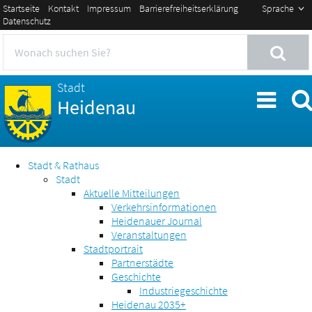
Startseite
Kontakt
Impressum
Barrierefreiheitserklärung
Sprache
Datenschutz
Stadt
Heidenau
Stadt & Rathaus
Stadt
Aktuelle Mitteilungen
Verkehrsinformationen
Heidenauer Journal
Veranstaltungen
Stadtportrait
Partnerstädte
Geschichte
Industriegeschichte
Heidenau 2035+