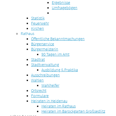
Ergebnisse
Umfragebögen
Statistik
Feuerwehr
Kirchen
Rathaus
Öffentliche Bekanntmachungen
Bürgerservice
Bürgermeisterin
90 Tagen im Amt
Stadtrat
Stadtverwaltung
Ausbildung & Praktika
Ausschreibungen
Wahlen
Wahlhelfer
Ortsrecht
Formulare
Heiraten in Heidenau
Heiraten im Rathaus
Heiraten im Barockgarten Großsedlitz