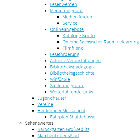
Leser werden
Medienangebot
Medien finden
Service
Onlineangebote
Katalog / Konto
Onleihe Sächsischer Raum / elearning
Filmfriend
Leseförderung
Aktuelle Veranstaltungen
Bibliothekspädagogik
Bibliotheksgeschichte
Wir für Sie
Stellenangebote
Weiterführende Links
Jugendhäuser
Vereine
Heidenauer Musiknacht
Fahrplan Shuttlebusse
Sehenswertes
Barockgarten Großsedlitz
MärchenLebensPfad