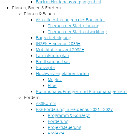
Blick in Heidenaus Vergangenheit
Planen, Bauen & Fördern
Planen & Bauen
Aktuelle Mitteilungen des Bauamtes
Themen der Stadtplanung
Themen der Stadtentwicklung
Bürgerbeteiligung
INSEK Heidenau 2035+
Mobilitätskonzept 2035+
Lärmaktionsplan
Breitbandausbau
Konzepte
Hochwassergefahrenkarten
Müglitz
Elbe
Kommunales Energie- und Klimamanagement
Fördern
ASSKomm
ESF Förderung in Heidenau 2021 - 2027
Programm & Konzept
Förderung
Projektsteuerung
Projekte