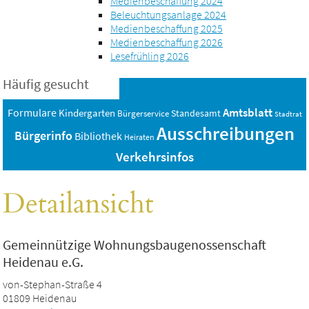
Medienbeschaffung 2024
Beleuchtungsanlage 2024
Medienbeschaffung 2025
Medienbeschaffung 2026
Lesefrühling 2026
Häufig gesucht
Amtsblatt
Formulare
Kindergarten
Standesamt
Bürgerservice
Stadtrat
Ausschreibungen
Bürgerinfo
Bibliothek
Heiraten
Verkehrsinfos
Detailansicht
Gemeinnützige Wohnungsbaugenossenschaft
Heidenau e.G.
von-Stephan-Straße 4
01809 Heidenau