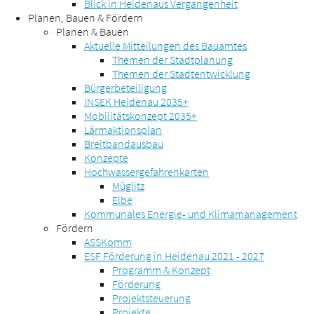
Blick in Heidenaus Vergangenheit
Planen, Bauen & Fördern
Planen & Bauen
Aktuelle Mitteilungen des Bauamtes
Themen der Stadtplanung
Themen der Stadtentwicklung
Bürgerbeteiligung
INSEK Heidenau 2035+
Mobilitätskonzept 2035+
Lärmaktionsplan
Breitbandausbau
Konzepte
Hochwassergefahrenkarten
Müglitz
Elbe
Kommunales Energie- und Klimamanagement
Fördern
ASSKomm
ESF Förderung in Heidenau 2021 - 2027
Programm & Konzept
Förderung
Projektsteuerung
Projekte