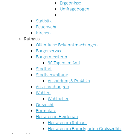
Ergebnisse
Umfragebögen
Statistik
Feuerwehr
Kirchen
Rathaus
Öffentliche Bekanntmachungen
Bürgerservice
Bürgermeisterin
90 Tagen im Amt
Stadtrat
Stadtverwaltung
Ausbildung & Praktika
Ausschreibungen
Wahlen
Wahlhelfer
Ortsrecht
Formulare
Heiraten in Heidenau
Heiraten im Rathaus
Heiraten im Barockgarten Großsedlitz