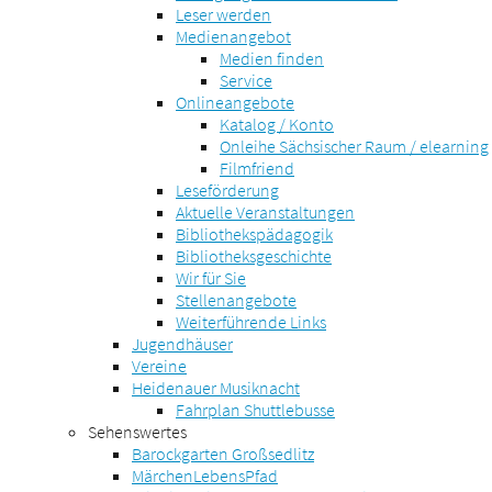
Leser werden
Medienangebot
Medien finden
Service
Onlineangebote
Katalog / Konto
Onleihe Sächsischer Raum / elearning
Filmfriend
Leseförderung
Aktuelle Veranstaltungen
Bibliothekspädagogik
Bibliotheksgeschichte
Wir für Sie
Stellenangebote
Weiterführende Links
Jugendhäuser
Vereine
Heidenauer Musiknacht
Fahrplan Shuttlebusse
Sehenswertes
Barockgarten Großsedlitz
MärchenLebensPfad