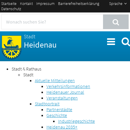
Startseite
Kontakt
Impressum
Barrierefreiheitserklärung
Sprache
Datenschutz
Stadt
Heidenau
Stadt & Rathaus
Stadt
Aktuelle Mitteilungen
Verkehrsinformationen
Heidenauer Journal
Veranstaltungen
Stadtportrait
Partnerstädte
Geschichte
Industriegeschichte
Heidenau 2035+