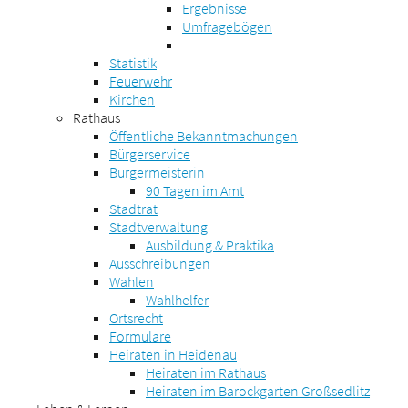
Ergebnisse
Umfragebögen
Statistik
Feuerwehr
Kirchen
Rathaus
Öffentliche Bekanntmachungen
Bürgerservice
Bürgermeisterin
90 Tagen im Amt
Stadtrat
Stadtverwaltung
Ausbildung & Praktika
Ausschreibungen
Wahlen
Wahlhelfer
Ortsrecht
Formulare
Heiraten in Heidenau
Heiraten im Rathaus
Heiraten im Barockgarten Großsedlitz