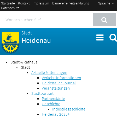
Startseite
Kontakt
Impressum
Barrierefreiheitserklärung
Sprache
Datenschutz
Stadt
Heidenau
Stadt & Rathaus
Stadt
Aktuelle Mitteilungen
Verkehrsinformationen
Heidenauer Journal
Veranstaltungen
Stadtportrait
Partnerstädte
Geschichte
Industriegeschichte
Heidenau 2035+