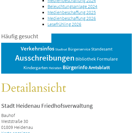
Medienbeschaffung 2024
Beleuchtungsanlage 2024
Medienbeschaffung 2025
Medienbeschaffung 2026
Lesefrühling 2026
Häufig gesucht
Verkehrsinfos
Standesamt
Bürgerservice
Stadtrat
Ausschreibungen
Bibliothek
Formulare
Bürgerinfo
Amtsblatt
Kindergarten
Heiraten
Detailansicht
Stadt Heidenau Friedhofsverwaltung
Bauhof
Weststraße 30
01809 Heidenau
Karte anzeigen