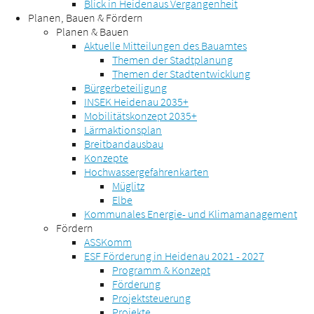
Blick in Heidenaus Vergangenheit
Planen, Bauen & Fördern
Planen & Bauen
Aktuelle Mitteilungen des Bauamtes
Themen der Stadtplanung
Themen der Stadtentwicklung
Bürgerbeteiligung
INSEK Heidenau 2035+
Mobilitätskonzept 2035+
Lärmaktionsplan
Breitbandausbau
Konzepte
Hochwassergefahrenkarten
Müglitz
Elbe
Kommunales Energie- und Klimamanagement
Fördern
ASSKomm
ESF Förderung in Heidenau 2021 - 2027
Programm & Konzept
Förderung
Projektsteuerung
Projekte