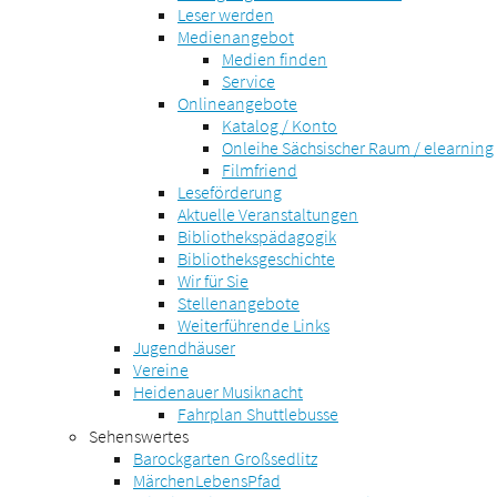
Leser werden
Medienangebot
Medien finden
Service
Onlineangebote
Katalog / Konto
Onleihe Sächsischer Raum / elearning
Filmfriend
Leseförderung
Aktuelle Veranstaltungen
Bibliothekspädagogik
Bibliotheksgeschichte
Wir für Sie
Stellenangebote
Weiterführende Links
Jugendhäuser
Vereine
Heidenauer Musiknacht
Fahrplan Shuttlebusse
Sehenswertes
Barockgarten Großsedlitz
MärchenLebensPfad