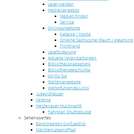
Leser werden
Medienangebot
Medien finden
Service
Onlineangebote
Katalog / Konto
Onleihe Sächsischer Raum / elearning
Filmfriend
Leseförderung
Aktuelle Veranstaltungen
Bibliothekspädagogik
Bibliotheksgeschichte
Wir für Sie
Stellenangebote
Weiterführende Links
Jugendhäuser
Vereine
Heidenauer Musiknacht
Fahrplan Shuttlebusse
Sehenswertes
Barockgarten Großsedlitz
MärchenLebensPfad