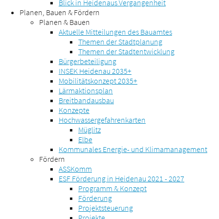
Blick in Heidenaus Vergangenheit
Planen, Bauen & Fördern
Planen & Bauen
Aktuelle Mitteilungen des Bauamtes
Themen der Stadtplanung
Themen der Stadtentwicklung
Bürgerbeteiligung
INSEK Heidenau 2035+
Mobilitätskonzept 2035+
Lärmaktionsplan
Breitbandausbau
Konzepte
Hochwassergefahrenkarten
Müglitz
Elbe
Kommunales Energie- und Klimamanagement
Fördern
ASSKomm
ESF Förderung in Heidenau 2021 - 2027
Programm & Konzept
Förderung
Projektsteuerung
Projekte