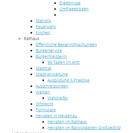
Ergebnisse
Umfragebögen
Statistik
Feuerwehr
Kirchen
Rathaus
Öffentliche Bekanntmachungen
Bürgerservice
Bürgermeisterin
90 Tagen im Amt
Stadtrat
Stadtverwaltung
Ausbildung & Praktika
Ausschreibungen
Wahlen
Wahlhelfer
Ortsrecht
Formulare
Heiraten in Heidenau
Heiraten im Rathaus
Heiraten im Barockgarten Großsedlitz