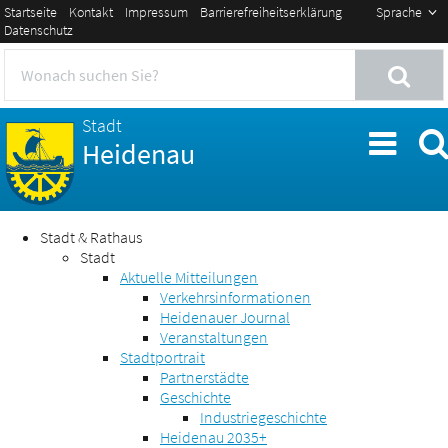
Startseite
Kontakt
Impressum
Barrierefreiheitserklärung
Sprache
Datenschutz
Stadt
Heidenau
Stadt & Rathaus
Stadt
Aktuelle Mitteilungen
Verkehrsinformationen
Heidenauer Journal
Veranstaltungen
Stadtportrait
Partnerstädte
Geschichte
Industriegeschichte
Heidenau 2035+