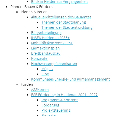
Blick in Heidenaus Vergangenheit
Planen, Bauen & Fördern
Planen & Bauen
Aktuelle Mitteilungen des Bauamtes
Themen der Stadtplanung
Themen der Stadtentwicklung
Bürgerbeteiligung
INSEK Heidenau 2035+
Mobilitätskonzept 2035+
Lärmaktionsplan
Breitbandausbau
Konzepte
Hochwassergefahrenkarten
Müglitz
Elbe
Kommunales Energie- und Klimamanagement
Fördern
ASSKomm
ESF Förderung in Heidenau 2021 - 2027
Programm & Konzept
Förderung
Projektsteuerung
Projekte