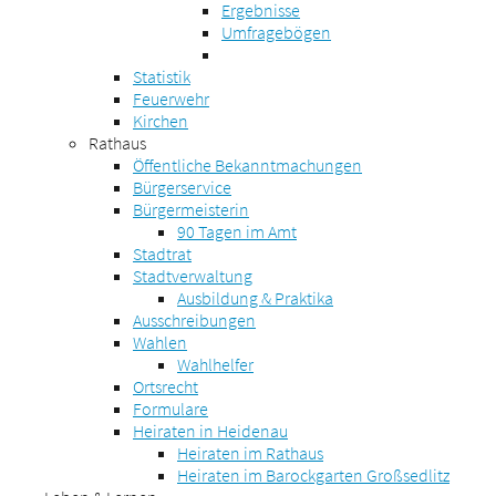
Ergebnisse
Umfragebögen
Statistik
Feuerwehr
Kirchen
Rathaus
Öffentliche Bekanntmachungen
Bürgerservice
Bürgermeisterin
90 Tagen im Amt
Stadtrat
Stadtverwaltung
Ausbildung & Praktika
Ausschreibungen
Wahlen
Wahlhelfer
Ortsrecht
Formulare
Heiraten in Heidenau
Heiraten im Rathaus
Heiraten im Barockgarten Großsedlitz