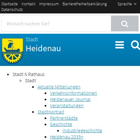
Startseite
Kontakt
Impressum
Barrierefreiheitserklärung
Sprache
Datenschutz
Stadt
Heidenau
Stadt & Rathaus
Stadt
Aktuelle Mitteilungen
Verkehrsinformationen
Heidenauer Journal
Veranstaltungen
Stadtportrait
Partnerstädte
Geschichte
Industriegeschichte
Heidenau 2035+