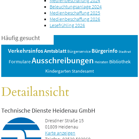
Medienbeschaffung 2024
Beleuchtungsanlage 2024
Medienbeschaffung 2025
Medienbeschaffung 2026
Lesefrühling 2026
Häufig gesucht
Verkehrsinfos
Bürgerinfo
Amtsblatt
Bürgerservice
Stadtrat
Ausschreibungen
Bibliothek
Formulare
Heiraten
Kindergarten
Standesamt
Detailansicht
Technische Dienste Heidenau GmbH
Dresdner Straße 15
01809 Heidenau
Karte anzeigen
Telefon: 03529 503960