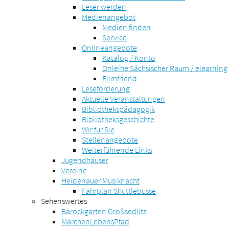
Leser werden
Medienangebot
Medien finden
Service
Onlineangebote
Katalog / Konto
Onleihe Sächsischer Raum / elearning
Filmfriend
Leseförderung
Aktuelle Veranstaltungen
Bibliothekspädagogik
Bibliotheksgeschichte
Wir für Sie
Stellenangebote
Weiterführende Links
Jugendhäuser
Vereine
Heidenauer Musiknacht
Fahrplan Shuttlebusse
Sehenswertes
Barockgarten Großsedlitz
MärchenLebensPfad