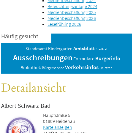
Medienbeschaffung 2024
Beleuchtungsanlage 2024
Medienbeschaffung 2025
Medienbeschaffung 2026
Lesefrühling 2026
Häufig gesucht
Amtsblatt
Standesamt
Kindergarten
Stadtrat
Ausschreibungen
Bürgerinfo
Formulare
Verkehrsinfos
Bibliothek
Bürgerservice
Heiraten
Detailansicht
Albert-Schwarz-Bad
Hauptstraße 5
01809 Heidenau
Karte anzeigen
Telefon: 03529 512346