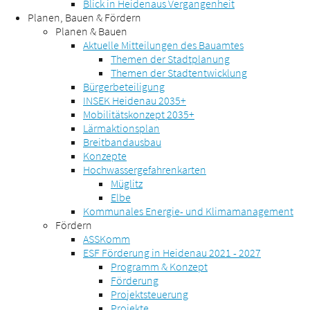
Blick in Heidenaus Vergangenheit
Planen, Bauen & Fördern
Planen & Bauen
Aktuelle Mitteilungen des Bauamtes
Themen der Stadtplanung
Themen der Stadtentwicklung
Bürgerbeteiligung
INSEK Heidenau 2035+
Mobilitätskonzept 2035+
Lärmaktionsplan
Breitbandausbau
Konzepte
Hochwassergefahrenkarten
Müglitz
Elbe
Kommunales Energie- und Klimamanagement
Fördern
ASSKomm
ESF Förderung in Heidenau 2021 - 2027
Programm & Konzept
Förderung
Projektsteuerung
Projekte