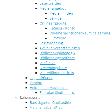
Leser werden
Medienangebot
Medien finden
Service
Onlineangebote
Katalog / Konto
Onleihe Sächsischer Raum / elearning
Filmfriend
Leseförderung
Aktuelle Veranstaltungen
Bibliothekspädagogik
Bibliotheksgeschichte
Wir für Sie
Stellenangebote
Weiterführende Links
Jugendhäuser
Vereine
Heidenauer Musiknacht
Fahrplan Shuttlebusse
Sehenswertes
Barockgarten Großsedlitz
MärchenLebensPfad