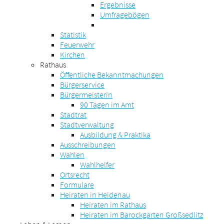
Ergebnisse
Umfragebögen
Statistik
Feuerwehr
Kirchen
Rathaus
Öffentliche Bekanntmachungen
Bürgerservice
Bürgermeisterin
90 Tagen im Amt
Stadtrat
Stadtverwaltung
Ausbildung & Praktika
Ausschreibungen
Wahlen
Wahlhelfer
Ortsrecht
Formulare
Heiraten in Heidenau
Heiraten im Rathaus
Heiraten im Barockgarten Großsedlitz