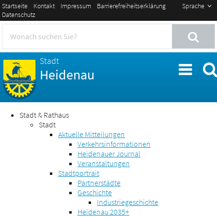
Startseite
Kontakt
Impressum
Barrierefreiheitserklärung
Sprache
Datenschutz
Stadt
Heidenau
Stadt & Rathaus
Stadt
Aktuelle Mitteilungen
Verkehrsinformationen
Heidenauer Journal
Veranstaltungen
Stadtportrait
Partnerstädte
Geschichte
Industriegeschichte
Heidenau 2035+