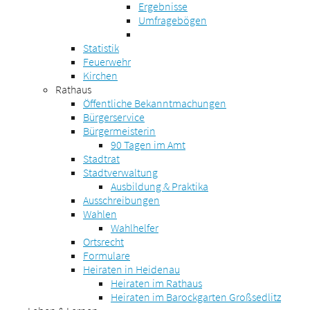
Ergebnisse
Umfragebögen
Statistik
Feuerwehr
Kirchen
Rathaus
Öffentliche Bekanntmachungen
Bürgerservice
Bürgermeisterin
90 Tagen im Amt
Stadtrat
Stadtverwaltung
Ausbildung & Praktika
Ausschreibungen
Wahlen
Wahlhelfer
Ortsrecht
Formulare
Heiraten in Heidenau
Heiraten im Rathaus
Heiraten im Barockgarten Großsedlitz