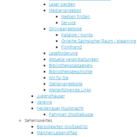
Leser werden
Medienangebot
Medien finden
Service
Onlineangebote
Katalog / Konto
Onleihe Sächsischer Raum / elearning
Filmfriend
Leseförderung
Aktuelle Veranstaltungen
Bibliothekspädagogik
Bibliotheksgeschichte
Wir für Sie
Stellenangebote
Weiterführende Links
Jugendhäuser
Vereine
Heidenauer Musiknacht
Fahrplan Shuttlebusse
Sehenswertes
Barockgarten Großsedlitz
MärchenLebensPfad