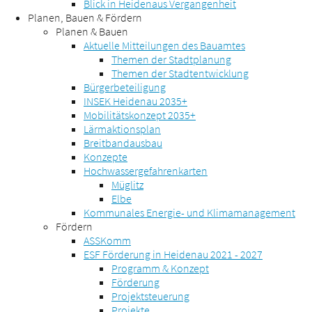
Blick in Heidenaus Vergangenheit
Planen, Bauen & Fördern
Planen & Bauen
Aktuelle Mitteilungen des Bauamtes
Themen der Stadtplanung
Themen der Stadtentwicklung
Bürgerbeteiligung
INSEK Heidenau 2035+
Mobilitätskonzept 2035+
Lärmaktionsplan
Breitbandausbau
Konzepte
Hochwassergefahrenkarten
Müglitz
Elbe
Kommunales Energie- und Klimamanagement
Fördern
ASSKomm
ESF Förderung in Heidenau 2021 - 2027
Programm & Konzept
Förderung
Projektsteuerung
Projekte