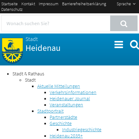
Startseite
Kontakt
Impressum
Barrierefreiheitserklärung
Sprache
Datenschutz
Stadt
Heidenau
Stadt & Rathaus
Stadt
Aktuelle Mitteilungen
Verkehrsinformationen
Heidenauer Journal
Veranstaltungen
Stadtportrait
Partnerstädte
Geschichte
Industriegeschichte
Heidenau 2035+