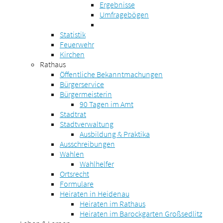
Ergebnisse
Umfragebögen
Statistik
Feuerwehr
Kirchen
Rathaus
Öffentliche Bekanntmachungen
Bürgerservice
Bürgermeisterin
90 Tagen im Amt
Stadtrat
Stadtverwaltung
Ausbildung & Praktika
Ausschreibungen
Wahlen
Wahlhelfer
Ortsrecht
Formulare
Heiraten in Heidenau
Heiraten im Rathaus
Heiraten im Barockgarten Großsedlitz