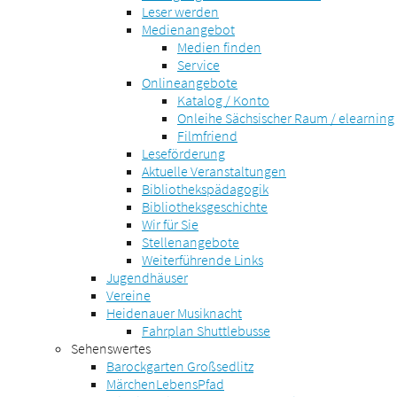
Leser werden
Medienangebot
Medien finden
Service
Onlineangebote
Katalog / Konto
Onleihe Sächsischer Raum / elearning
Filmfriend
Leseförderung
Aktuelle Veranstaltungen
Bibliothekspädagogik
Bibliotheksgeschichte
Wir für Sie
Stellenangebote
Weiterführende Links
Jugendhäuser
Vereine
Heidenauer Musiknacht
Fahrplan Shuttlebusse
Sehenswertes
Barockgarten Großsedlitz
MärchenLebensPfad