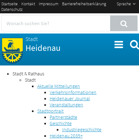
Startseite
Kontakt
Impressum
Barrierefreiheitserklärung
Sprache
Datenschutz
Stadt
Heidenau
Stadt & Rathaus
Stadt
Aktuelle Mitteilungen
Verkehrsinformationen
Heidenauer Journal
Veranstaltungen
Stadtportrait
Partnerstädte
Geschichte
Industriegeschichte
Heidenau 2035+