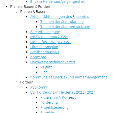
Blick in Heidenaus Vergangenheit
Planen, Bauen & Fördern
Planen & Bauen
Aktuelle Mitteilungen des Bauamtes
Themen der Stadtplanung
Themen der Stadtentwicklung
Bürgerbeteiligung
INSEK Heidenau 2035+
Mobilitätskonzept 2035+
Lärmaktionsplan
Breitbandausbau
Konzepte
Hochwassergefahrenkarten
Müglitz
Elbe
Kommunales Energie- und Klimamanagement
Fördern
ASSKomm
ESF Förderung in Heidenau 2021 - 2027
Programm & Konzept
Förderung
Projektsteuerung
Projekte