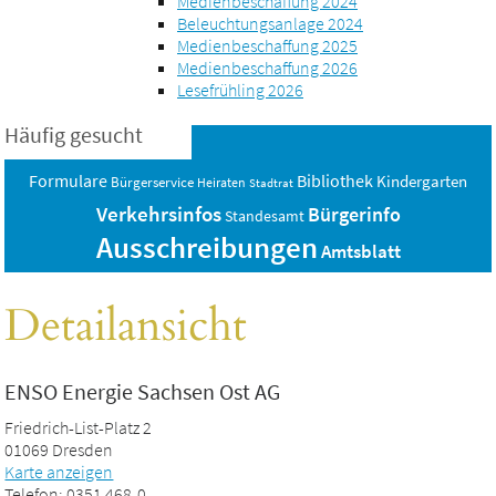
Medienbeschaffung 2024
Beleuchtungsanlage 2024
Medienbeschaffung 2025
Medienbeschaffung 2026
Lesefrühling 2026
Häufig gesucht
Bibliothek
Formulare
Kindergarten
Bürgerservice
Heiraten
Stadtrat
Verkehrsinfos
Bürgerinfo
Standesamt
Ausschreibungen
Amtsblatt
Detailansicht
ENSO Energie Sachsen Ost AG
Friedrich-List-Platz 2
01069 Dresden
Karte anzeigen
Telefon: 0351 468-0