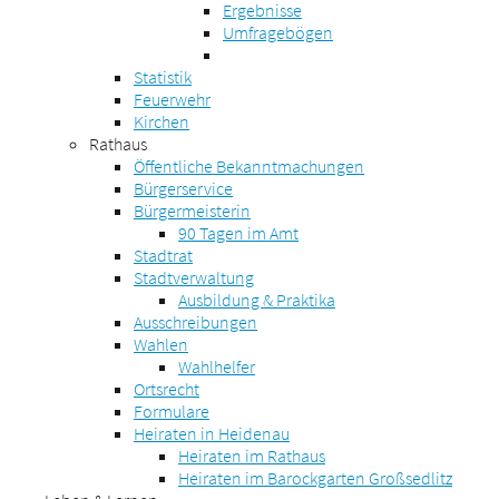
Ergebnisse
Umfragebögen
Statistik
Feuerwehr
Kirchen
Rathaus
Öffentliche Bekanntmachungen
Bürgerservice
Bürgermeisterin
90 Tagen im Amt
Stadtrat
Stadtverwaltung
Ausbildung & Praktika
Ausschreibungen
Wahlen
Wahlhelfer
Ortsrecht
Formulare
Heiraten in Heidenau
Heiraten im Rathaus
Heiraten im Barockgarten Großsedlitz