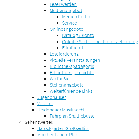
Leser werden
Medienangebot
Medien finden
Service
Onlineangebote
Katalog / Konto
Onleihe Sächsischer Raum / elearning
Filmfriend
Leseförderung
Aktuelle Veranstaltungen
Bibliothekspädagogik
Bibliotheksgeschichte
Wir für Sie
Stellenangebote
Weiterführende Links
Jugendhäuser
Vereine
Heidenauer Musiknacht
Fahrplan Shuttlebusse
Sehenswertes
Barockgarten Großsedlitz
MärchenLebensPfad