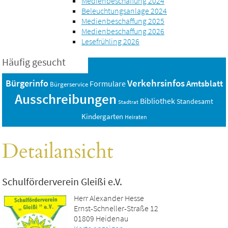
Medienbeschaffung 2024
Beleuchtungsanlage 2024
Medienbeschaffung 2025
Medienbeschaffung 2026
Lesefrühling 2026
Häufig gesucht
Verkehrsinfos
Bürgerinfo
Amtsblatt
Formulare
Bürgerservice
Ausschreibungen
Bibliothek
Standesamt
Stadtrat
Kindergarten
Heiraten
Detailansicht
Schulförderverein Gleißi e.V.
Herr Alexander Hesse
Ernst-Schneller-Straße 12
01809 Heidenau