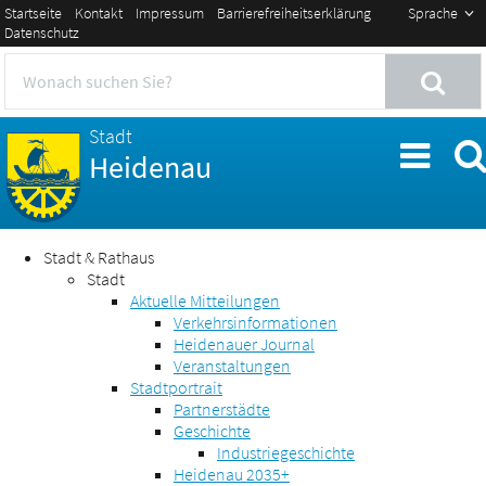
Startseite
Kontakt
Impressum
Barrierefreiheitserklärung
Sprache
Datenschutz
Stadt
Heidenau
Stadt & Rathaus
Stadt
Aktuelle Mitteilungen
Verkehrsinformationen
Heidenauer Journal
Veranstaltungen
Stadtportrait
Partnerstädte
Geschichte
Industriegeschichte
Heidenau 2035+