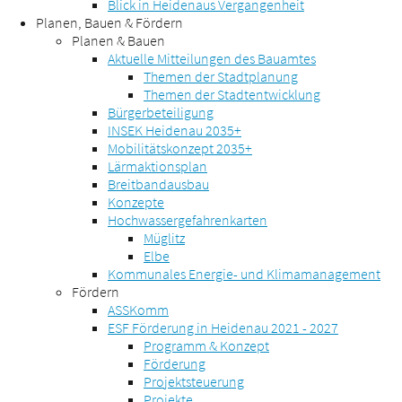
Blick in Heidenaus Vergangenheit
Planen, Bauen & Fördern
Planen & Bauen
Aktuelle Mitteilungen des Bauamtes
Themen der Stadtplanung
Themen der Stadtentwicklung
Bürgerbeteiligung
INSEK Heidenau 2035+
Mobilitätskonzept 2035+
Lärmaktionsplan
Breitbandausbau
Konzepte
Hochwassergefahrenkarten
Müglitz
Elbe
Kommunales Energie- und Klimamanagement
Fördern
ASSKomm
ESF Förderung in Heidenau 2021 - 2027
Programm & Konzept
Förderung
Projektsteuerung
Projekte