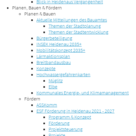
Blick in Heidenaus Vergangenheit
Planen, Bauen & Fördern
Planen & Bauen
Aktuelle Mitteilungen des Bauamtes
Themen der Stadtplanung
Themen der Stadtentwicklung
Bürgerbeteiligung
INSEK Heidenau 2035+
Mobilitätskonzept 2035+
Lärmaktionsplan
Breitbandausbau
Konzepte
Hochwassergefahrenkarten
Müglitz
Elbe
Kommunales Energie- und Klimamanagement
Fördern
ASSKomm
ESF Förderung in Heidenau 2021 - 2027
Programm & Konzept
Förderung
Projektsteuerung
Projekte