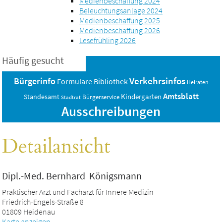
Medienbeschaffung 2024
Beleuchtungsanlage 2024
Medienbeschaffung 2025
Medienbeschaffung 2026
Lesefrühling 2026
Häufig gesucht
Verkehrsinfos
Bürgerinfo
Bibliothek
Formulare
Heiraten
Amtsblatt
Standesamt
Kindergarten
Bürgerservice
Stadtrat
Ausschreibungen
Detailansicht
Dipl.-Med. Bernhard Königsmann
Praktischer Arzt und Facharzt für Innere Medizin
Friedrich-Engels-Straße 8
01809 Heidenau
Karte anzeigen