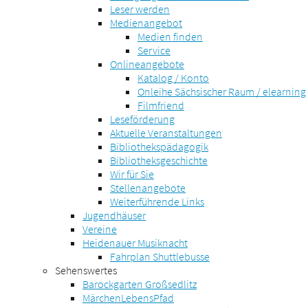
Leser werden
Medienangebot
Medien finden
Service
Onlineangebote
Katalog / Konto
Onleihe Sächsischer Raum / elearning
Filmfriend
Leseförderung
Aktuelle Veranstaltungen
Bibliothekspädagogik
Bibliotheksgeschichte
Wir für Sie
Stellenangebote
Weiterführende Links
Jugendhäuser
Vereine
Heidenauer Musiknacht
Fahrplan Shuttlebusse
Sehenswertes
Barockgarten Großsedlitz
MärchenLebensPfad