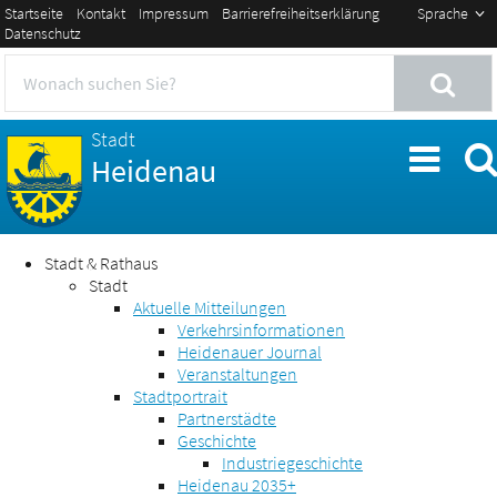
Startseite
Kontakt
Impressum
Barrierefreiheitserklärung
Sprache
Datenschutz
Stadt
Heidenau
Stadt & Rathaus
Stadt
Aktuelle Mitteilungen
Verkehrsinformationen
Heidenauer Journal
Veranstaltungen
Stadtportrait
Partnerstädte
Geschichte
Industriegeschichte
Heidenau 2035+