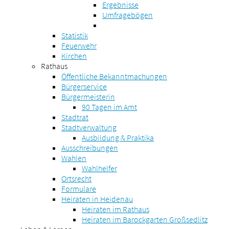
Ergebnisse
Umfragebögen
Statistik
Feuerwehr
Kirchen
Rathaus
Öffentliche Bekanntmachungen
Bürgerservice
Bürgermeisterin
90 Tagen im Amt
Stadtrat
Stadtverwaltung
Ausbildung & Praktika
Ausschreibungen
Wahlen
Wahlhelfer
Ortsrecht
Formulare
Heiraten in Heidenau
Heiraten im Rathaus
Heiraten im Barockgarten Großsedlitz