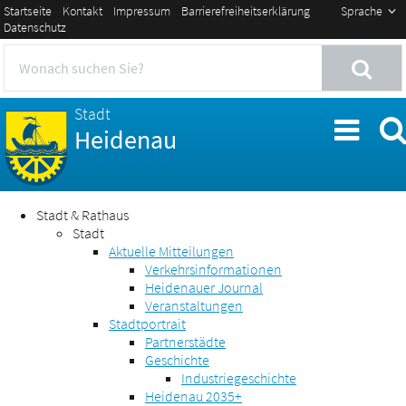
Startseite
Kontakt
Impressum
Barrierefreiheitserklärung
Sprache
Datenschutz
Stadt
Heidenau
Stadt & Rathaus
Stadt
Aktuelle Mitteilungen
Verkehrsinformationen
Heidenauer Journal
Veranstaltungen
Stadtportrait
Partnerstädte
Geschichte
Industriegeschichte
Heidenau 2035+