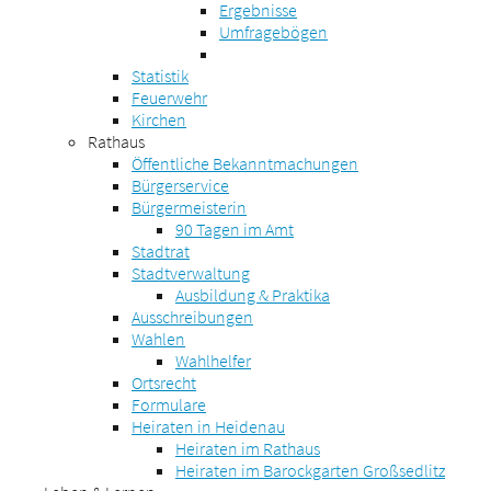
Ergebnisse
Umfragebögen
Statistik
Feuerwehr
Kirchen
Rathaus
Öffentliche Bekanntmachungen
Bürgerservice
Bürgermeisterin
90 Tagen im Amt
Stadtrat
Stadtverwaltung
Ausbildung & Praktika
Ausschreibungen
Wahlen
Wahlhelfer
Ortsrecht
Formulare
Heiraten in Heidenau
Heiraten im Rathaus
Heiraten im Barockgarten Großsedlitz