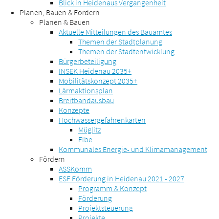
Blick in Heidenaus Vergangenheit
Planen, Bauen & Fördern
Planen & Bauen
Aktuelle Mitteilungen des Bauamtes
Themen der Stadtplanung
Themen der Stadtentwicklung
Bürgerbeteiligung
INSEK Heidenau 2035+
Mobilitätskonzept 2035+
Lärmaktionsplan
Breitbandausbau
Konzepte
Hochwassergefahrenkarten
Müglitz
Elbe
Kommunales Energie- und Klimamanagement
Fördern
ASSKomm
ESF Förderung in Heidenau 2021 - 2027
Programm & Konzept
Förderung
Projektsteuerung
Projekte