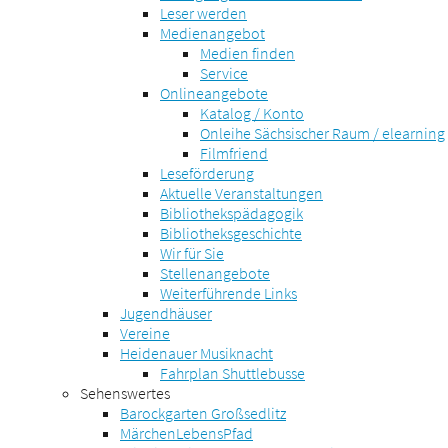
Leser werden
Medienangebot
Medien finden
Service
Onlineangebote
Katalog / Konto
Onleihe Sächsischer Raum / elearning
Filmfriend
Leseförderung
Aktuelle Veranstaltungen
Bibliothekspädagogik
Bibliotheksgeschichte
Wir für Sie
Stellenangebote
Weiterführende Links
Jugendhäuser
Vereine
Heidenauer Musiknacht
Fahrplan Shuttlebusse
Sehenswertes
Barockgarten Großsedlitz
MärchenLebensPfad