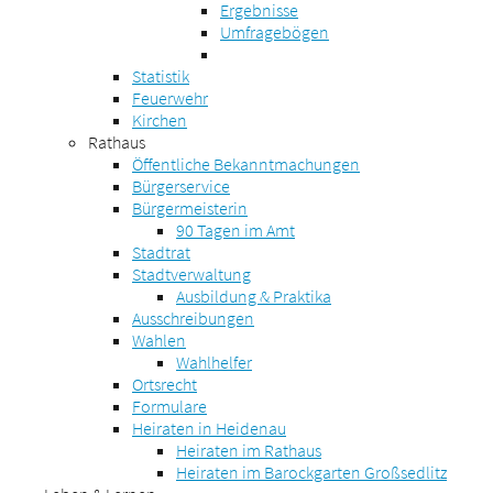
Ergebnisse
Umfragebögen
Statistik
Feuerwehr
Kirchen
Rathaus
Öffentliche Bekanntmachungen
Bürgerservice
Bürgermeisterin
90 Tagen im Amt
Stadtrat
Stadtverwaltung
Ausbildung & Praktika
Ausschreibungen
Wahlen
Wahlhelfer
Ortsrecht
Formulare
Heiraten in Heidenau
Heiraten im Rathaus
Heiraten im Barockgarten Großsedlitz