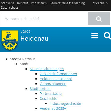
Startseite
Kontakt
Impressum
Barrierefreiheitserklärung
Sprache
Datenschutz
Stadt
Heidenau
Stadt & Rathaus
Stadt
Aktuelle Mitteilungen
Verkehrsinformationen
Heidenauer Journal
Veranstaltungen
Stadtportrait
Partnerstädte
Geschichte
Industriegeschichte
Heidenau 2035+