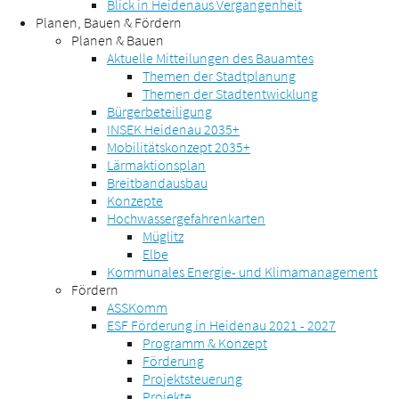
Blick in Heidenaus Vergangenheit
Planen, Bauen & Fördern
Planen & Bauen
Aktuelle Mitteilungen des Bauamtes
Themen der Stadtplanung
Themen der Stadtentwicklung
Bürgerbeteiligung
INSEK Heidenau 2035+
Mobilitätskonzept 2035+
Lärmaktionsplan
Breitbandausbau
Konzepte
Hochwassergefahrenkarten
Müglitz
Elbe
Kommunales Energie- und Klimamanagement
Fördern
ASSKomm
ESF Förderung in Heidenau 2021 - 2027
Programm & Konzept
Förderung
Projektsteuerung
Projekte