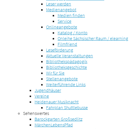
Leser werden
Medienangebot
Medien finden
Service
Onlineangebote
Katalog / Konto
Onleihe Sächsischer Raum / elearning
Filmfriend
Leseförderung
Aktuelle Veranstaltungen
Bibliothekspädagogik
Bibliotheksgeschichte
Wir für Sie
Stellenangebote
Weiterführende Links
Jugendhäuser
Vereine
Heidenauer Musiknacht
Fahrplan Shuttlebusse
Sehenswertes
Barockgarten Großsedlitz
MärchenLebensPfad