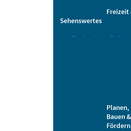
Sta
Bikesharing
Freizeit
Sehenswertes
Freizeit
Sehen
Veranstaltungen
Bar
Gro
Albert-
Schwarz-
Mä
Bad
Bli
Stadtbibliothek
He
Ver
Jugendhäuser
Planen,
Vereine
Bauen &
Heidenauer
Fördern
Musiknacht