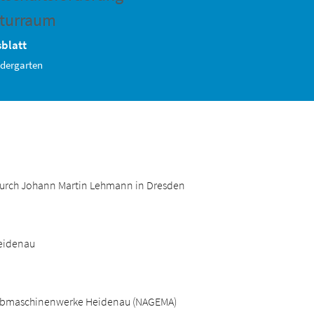
turraum
blatt
dergarten
durch Johann Martin Lehmann in Dresden
Heidenau
arbmaschinenwerke Heidenau (NAGEMA)