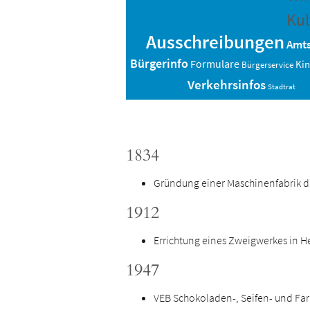
Kul
Ausschreibungen
Amts
Bürgerinfo
Formulare
Kin
Bürgerservice
Verkehrsinfos
Stadtrat
1834
Gründung einer Maschinenfabrik 
1912
Errichtung eines Zweigwerkes in 
1947
VEB Schokoladen-, Seifen- und F