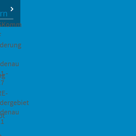
rn
SKomm
F
rderung
idenau
1 -
ng
27
RE-
dergebiet
idenau
pt
21
n