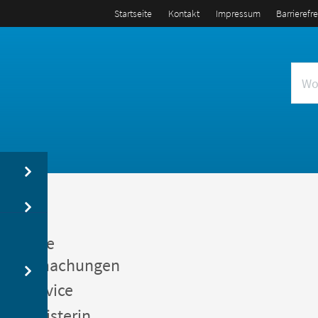
Startseite
Kontakt
Impressum
Barrierefr
us
entliche
kanntmachungen
gerservice
germeisterin