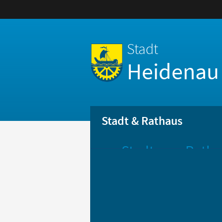
Stadt
Heidenau
Stadt & Rathaus
Stadt
Ratha
Aktuelle
Öff
Mitteilungen
Be
Stadtportrait
Bür
Statistik
Bür