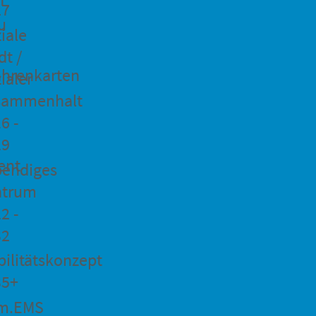
27
u
iale
dt /
hrenkarten
ialer
sammenhalt
6 -
29
ent
bendiges
ntrum
2 -
32
ilitätskonzept
35+
m.EMS