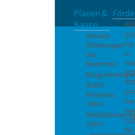
Planen &
Förde
Bauen
AS
ES
Aktuelle
Fö
Mitteilungen
in
des
He
Bauamtes
202
Bürgerbeteiligu
20
INSEK
EF
Heidenau
För
2035+
He
Mobilitätskonze
20
2035+
bis
Lärmaktionspla