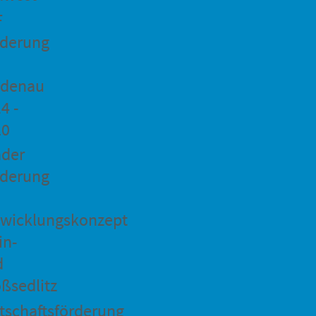
F
rderung
idenau
4 -
20
ader
rderung
wicklungskonzept
in-
d
ßsedlitz
tschaftsförderung