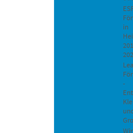
ES
Fö
in
He
201
20
Le
Fö
-
Ent
Kle
un
Gro
Wir