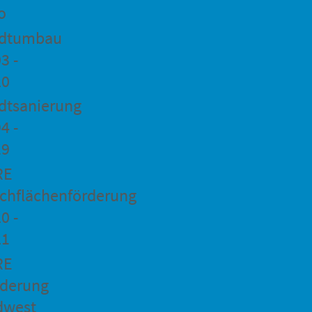
o
adtumbau
3 -
20
dtsanierung
4 -
19
RE
chflächenförderung
0 -
21
RE
rderung
dwest