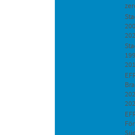
zer
St
200
20
Sta
199
20
EF
Bra
202
20
EF
Fö
Sü