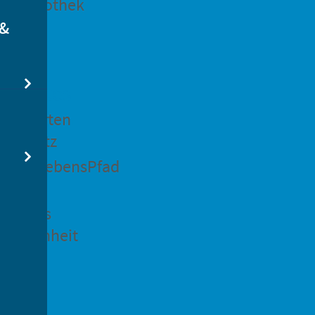
dtbibliothek
 &
swertes
ockgarten
ßsedlitz
rchenLebensPfad
ck in
idenaus
gangenheit