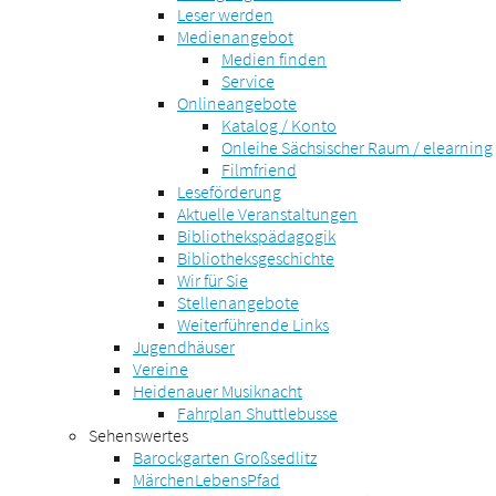
Leser werden
Medienangebot
Medien finden
Service
Onlineangebote
Katalog / Konto
Onleihe Sächsischer Raum / elearning
Filmfriend
Leseförderung
Aktuelle Veranstaltungen
Bibliothekspädagogik
Bibliotheksgeschichte
Wir für Sie
Stellenangebote
Weiterführende Links
Jugendhäuser
Vereine
Heidenauer Musiknacht
Fahrplan Shuttlebusse
Sehenswertes
Barockgarten Großsedlitz
MärchenLebensPfad