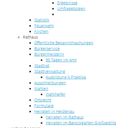
Ergebnisse
Umfragebögen
Statistik
Feuerwehr
Kirchen
Rathaus
Öffentliche Bekanntmachungen
Bürgerservice
Bürgermeisterin
90 Tagen im Amt
Stadtrat
Stadtverwaltung
Ausbildung & Praktika
Ausschreibungen
Wahlen
Wahlhelfer
Ortsrecht
Formulare
Heiraten in Heidenau
Heiraten im Rathaus
Heiraten im Barockgarten Großsedlitz