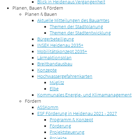
Blick in Heidenaus Vergangenheit
Planen, Bauen & Fördern
Planen & Bauen
Aktuelle Mitteilungen des Bauamtes
Themen der Stadtplanung
Themen der Stadtentwicklung
Bürgerbeteiligung
INSEK Heidenau 2035+
Mobilitätskonzept 2035+
Lärmaktionsplan
Breitbandausbau
Konzepte
Hochwassergefahrenkarten
Müglitz
Elbe
Kommunales Energie- und Klimamanagement
Fördern
ASSKomm
ESF Förderung in Heidenau 2021 - 2027
Programm & Konzept
Förderung
Projektsteuerung
Projekte