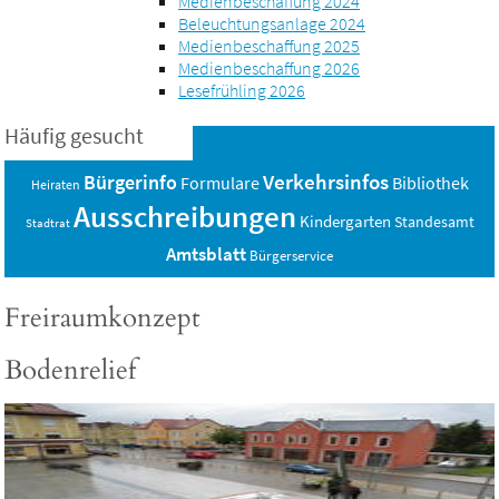
Medienbeschaffung 2024
Beleuchtungsanlage 2024
Medienbeschaffung 2025
Medienbeschaffung 2026
Lesefrühling 2026
Häufig gesucht
Verkehrsinfos
Bürgerinfo
Bibliothek
Formulare
Heiraten
Ausschreibungen
Kindergarten
Standesamt
Stadtrat
Amtsblatt
Bürgerservice
Freiraumkonzept
Bodenrelief