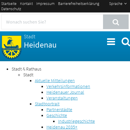
Startseite
Kontakt
Impressum
Barrierefreiheitserklärung
Sprache
Datenschutz
Stadt
Heidenau
Stadt & Rathaus
Stadt
Aktuelle Mitteilungen
Verkehrsinformationen
Heidenauer Journal
Veranstaltungen
Stadtportrait
Partnerstädte
Geschichte
Industriegeschichte
Heidenau 2035+