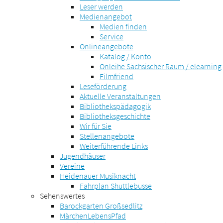
Leser werden
Medienangebot
Medien finden
Service
Onlineangebote
Katalog / Konto
Onleihe Sächsischer Raum / elearning
Filmfriend
Leseförderung
Aktuelle Veranstaltungen
Bibliothekspädagogik
Bibliotheksgeschichte
Wir für Sie
Stellenangebote
Weiterführende Links
Jugendhäuser
Vereine
Heidenauer Musiknacht
Fahrplan Shuttlebusse
Sehenswertes
Barockgarten Großsedlitz
MärchenLebensPfad