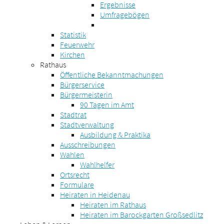
Ergebnisse
Umfragebögen
Statistik
Feuerwehr
Kirchen
Rathaus
Öffentliche Bekanntmachungen
Bürgerservice
Bürgermeisterin
90 Tagen im Amt
Stadtrat
Stadtverwaltung
Ausbildung & Praktika
Ausschreibungen
Wahlen
Wahlhelfer
Ortsrecht
Formulare
Heiraten in Heidenau
Heiraten im Rathaus
Heiraten im Barockgarten Großsedlitz