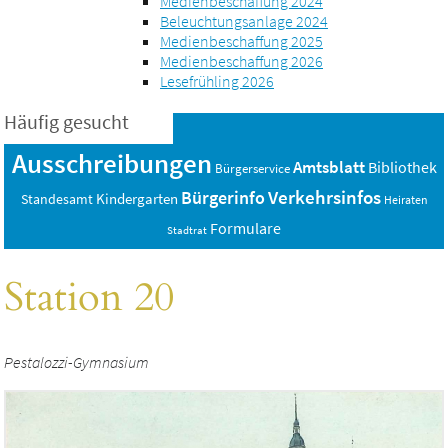
Medienbeschaffung 2024
Beleuchtungsanlage 2024
Medienbeschaffung 2025
Medienbeschaffung 2026
Lesefrühling 2026
Häufig gesucht
Ausschreibungen
Amtsblatt
Bibliothek
Bürgerservice
Verkehrsinfos
Bürgerinfo
Standesamt
Kindergarten
Heiraten
Formulare
Stadtrat
Station 20
Pestalozzi-Gymnasium