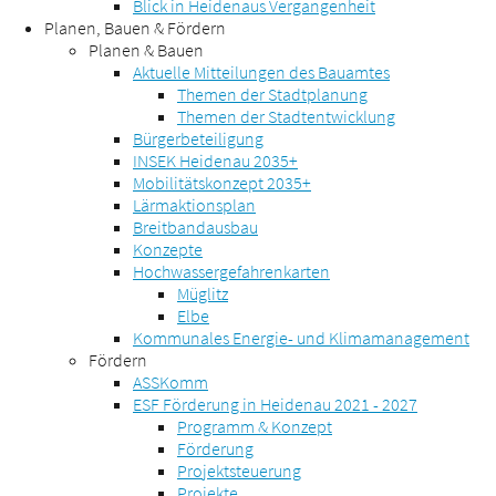
Blick in Heidenaus Vergangenheit
Planen, Bauen & Fördern
Planen & Bauen
Aktuelle Mitteilungen des Bauamtes
Themen der Stadtplanung
Themen der Stadtentwicklung
Bürgerbeteiligung
INSEK Heidenau 2035+
Mobilitätskonzept 2035+
Lärmaktionsplan
Breitbandausbau
Konzepte
Hochwassergefahrenkarten
Müglitz
Elbe
Kommunales Energie- und Klimamanagement
Fördern
ASSKomm
ESF Förderung in Heidenau 2021 - 2027
Programm & Konzept
Förderung
Projektsteuerung
Projekte