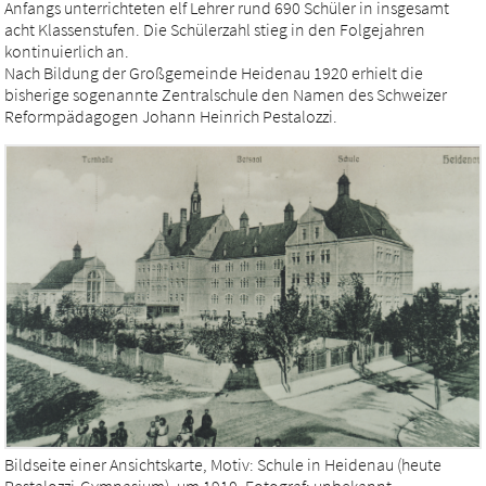
Anfangs unterrichteten elf Lehrer rund 690 Schüler in insgesamt
acht Klassenstufen. Die Schülerzahl stieg in den Folgejahren
kontinuierlich an.
Nach Bildung der Großgemeinde Heidenau 1920 erhielt die
bisherige sogenannte Zentralschule den Namen des Schweizer
Reformpädagogen Johann Heinrich Pestalozzi.
Bildseite einer Ansichtskarte, Motiv: Schule in Heidenau (heute
Pestalozzi-Gymnasium), um 1910, Fotograf: unbekannt