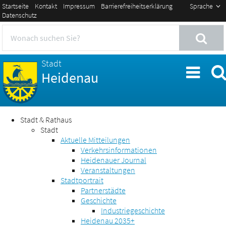
Startseite
Kontakt
Impressum
Barrierefreiheitserklärung
Sprache
Datenschutz
Stadt
Heidenau
Stadt & Rathaus
Stadt
Aktuelle Mitteilungen
Verkehrsinformationen
Heidenauer Journal
Veranstaltungen
Stadtportrait
Partnerstädte
Geschichte
Industriegeschichte
Heidenau 2035+