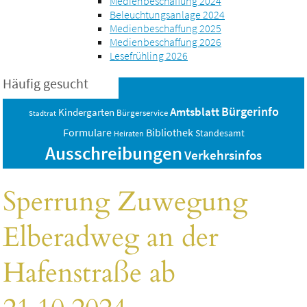
Medienbeschaffung 2024
Beleuchtungsanlage 2024
Medienbeschaffung 2025
Medienbeschaffung 2026
Lesefrühling 2026
Häufig gesucht
Bürgerinfo
Amtsblatt
Kindergarten
Bürgerservice
Stadtrat
Bibliothek
Formulare
Standesamt
Heiraten
Ausschreibungen
Verkehrsinfos
Sperrung Zuwegung
Elberadweg an der
Hafenstraße ab