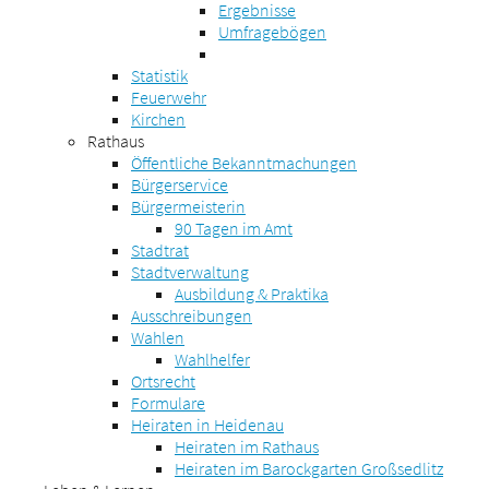
Ergebnisse
Umfragebögen
Statistik
Feuerwehr
Kirchen
Rathaus
Öffentliche Bekanntmachungen
Bürgerservice
Bürgermeisterin
90 Tagen im Amt
Stadtrat
Stadtverwaltung
Ausbildung & Praktika
Ausschreibungen
Wahlen
Wahlhelfer
Ortsrecht
Formulare
Heiraten in Heidenau
Heiraten im Rathaus
Heiraten im Barockgarten Großsedlitz