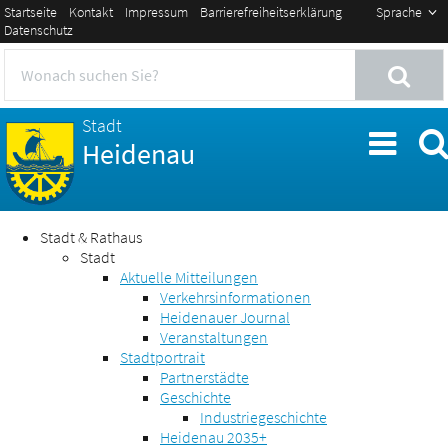
Startseite
Kontakt
Impressum
Barrierefreiheitserklärung
Sprache
Datenschutz
Stadt
Heidenau
Stadt & Rathaus
Stadt
Aktuelle Mitteilungen
Verkehrsinformationen
Heidenauer Journal
Veranstaltungen
Stadtportrait
Partnerstädte
Geschichte
Industriegeschichte
Heidenau 2035+