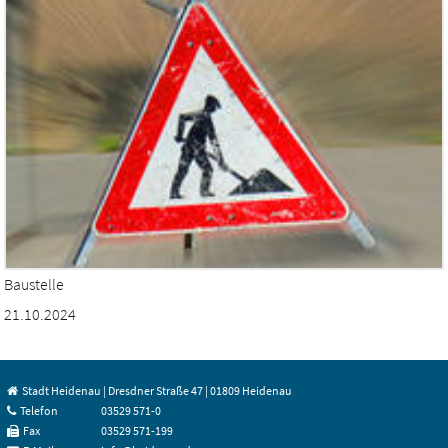
Baustelle
21.10.2024
Stadt Heidenau | Dresdner Straße 47 | 01809 Heidenau
Telefon
03529 571-0
Fax
03529 571-199