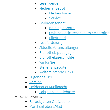
Leser werden
Medienangebot
Medien finden
Service
Onlineangebote
Katalog / Konto
Onleihe Sächsischer Raum / elearning
Filmfriend
Leseförderung
Aktuelle Veranstaltungen
Bibliothekspädagogik
Bibliotheksgeschichte
Wir für Sie
Stellenangebote
Weiterführende Links
Jugendhäuser
Vereine
Heidenauer Musiknacht
Fahrplan Shuttlebusse
Sehenswertes
Barockgarten Großsedlitz
MärchenLebensPfad