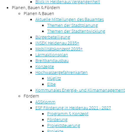
Blick in Heidenaus Vergangenheit
Planen, Bauen & Fördern
Planen & Bauen
Aktuelle Mitteilungen des Bauamtes
Themen der Stadtplanung
Themen der Stadtentwicklung
Bürgerbeteiligung
INSEK Heidenau 2035+
Mobilitätskonzept 2035+
Lärmaktionsplan
Breitbandausbau
Konzepte
Hochwassergefahrenkarten
Müglitz
Elbe
Kommunales Energie- und Klimamanagement
Fördern
ASSKomm
ESF Förderung in Heidenau 2021 - 2027
Programm & Konzept
Förderung
Projektsteuerung
Projekte