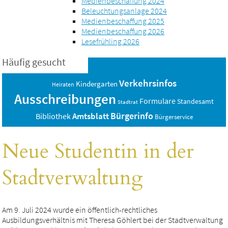
Medienbeschaffung 2024
Beleuchtungsanlage 2024
Medienbeschaffung 2025
Medienbeschaffung 2026
Lesefrühling 2026
Häufig gesucht
Verkehrsinfos
Kindergarten
Heiraten
Ausschreibungen
Formulare
Standesamt
Stadtrat
Bürgerinfo
Amtsblatt
Bibliothek
Bürgerservice
Neue Studentin in der
Stadtverwaltung
Am 9. Juli 2024 wurde ein öffentlich-rechtliches
Ausbildungsverhältnis mit Theresa Göhlert bei der Stadtverwaltung