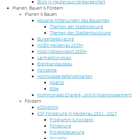
Blick in Heidenaus Vergangenheit
Planen, Bauen & Fördern
Planen & Bauen
Aktuelle Mitteilungen des Bauamtes
Themen der Stadtplanung
Themen der Stadtentwicklung
Bürgerbeteiligung
INSEK Heidenau 2035+
Mobilitätskonzept 2035+
Lärmaktionsplan
Breitbandausbau
Konzepte
Hochwassergefahrenkarten
Müglitz
Elbe
Kommunales Energie- und Klimamanagement
Fördern
ASSKomm
ESF Förderung in Heidenau 2021 - 2027
Programm & Konzept
Förderung
Projektsteuerung
Projekte