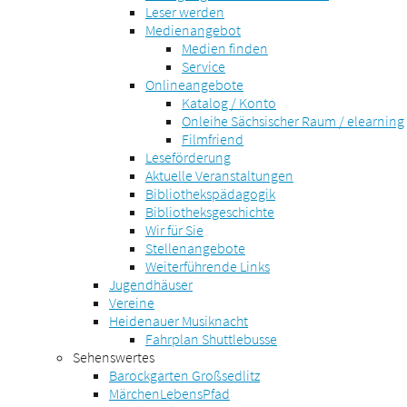
Leser werden
Medienangebot
Medien finden
Service
Onlineangebote
Katalog / Konto
Onleihe Sächsischer Raum / elearning
Filmfriend
Leseförderung
Aktuelle Veranstaltungen
Bibliothekspädagogik
Bibliotheksgeschichte
Wir für Sie
Stellenangebote
Weiterführende Links
Jugendhäuser
Vereine
Heidenauer Musiknacht
Fahrplan Shuttlebusse
Sehenswertes
Barockgarten Großsedlitz
MärchenLebensPfad