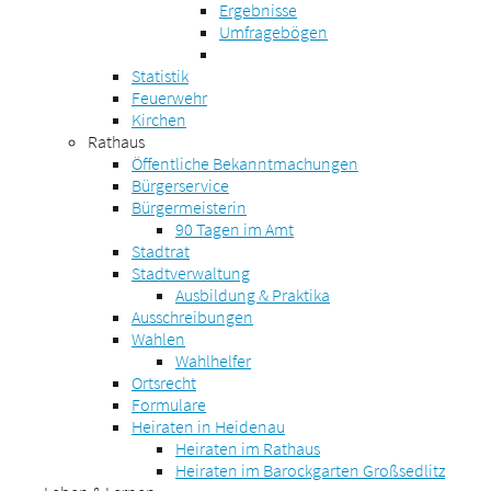
Ergebnisse
Umfragebögen
Statistik
Feuerwehr
Kirchen
Rathaus
Öffentliche Bekanntmachungen
Bürgerservice
Bürgermeisterin
90 Tagen im Amt
Stadtrat
Stadtverwaltung
Ausbildung & Praktika
Ausschreibungen
Wahlen
Wahlhelfer
Ortsrecht
Formulare
Heiraten in Heidenau
Heiraten im Rathaus
Heiraten im Barockgarten Großsedlitz