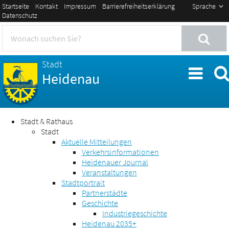
Startseite
Kontakt
Impressum
Barrierefreiheitserklärung
Sprache
Datenschutz
Stadt
Heidenau
Stadt & Rathaus
Stadt
Aktuelle Mitteilungen
Verkehrsinformationen
Heidenauer Journal
Veranstaltungen
Stadtportrait
Partnerstädte
Geschichte
Industriegeschichte
Heidenau 2035+