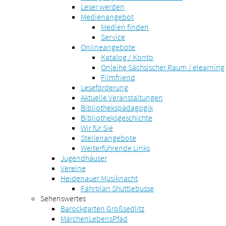
Leser werden
Medienangebot
Medien finden
Service
Onlineangebote
Katalog / Konto
Onleihe Sächsischer Raum / elearning
Filmfriend
Leseförderung
Aktuelle Veranstaltungen
Bibliothekspädagogik
Bibliotheksgeschichte
Wir für Sie
Stellenangebote
Weiterführende Links
Jugendhäuser
Vereine
Heidenauer Musiknacht
Fahrplan Shuttlebusse
Sehenswertes
Barockgarten Großsedlitz
MärchenLebensPfad