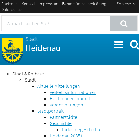
Startseite
Kontakt
Impressum
Barrierefreiheitserklärung
Sprache
Datenschutz
Stadt
Heidenau
Stadt & Rathaus
Stadt
Aktuelle Mitteilungen
Verkehrsinformationen
Heidenauer Journal
Veranstaltungen
Stadtportrait
Partnerstädte
Geschichte
Industriegeschichte
Heidenau 2035+