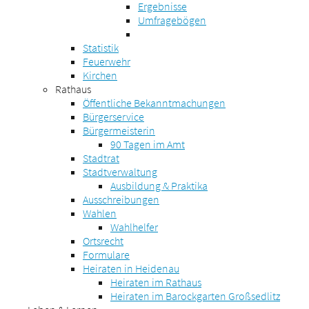
Ergebnisse
Umfragebögen
Statistik
Feuerwehr
Kirchen
Rathaus
Öffentliche Bekanntmachungen
Bürgerservice
Bürgermeisterin
90 Tagen im Amt
Stadtrat
Stadtverwaltung
Ausbildung & Praktika
Ausschreibungen
Wahlen
Wahlhelfer
Ortsrecht
Formulare
Heiraten in Heidenau
Heiraten im Rathaus
Heiraten im Barockgarten Großsedlitz