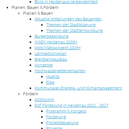
Blick in Heidenaus Vergangenheit
Planen, Bauen & Fördern
Planen & Bauen
Aktuelle Mitteilungen des Bauamtes
Themen der Stadtplanung
Themen der Stadtentwicklung
Bürgerbeteiligung
INSEK Heidenau 2035+
Mobilitätskonzept 2035+
Lärmaktionsplan
Breitbandausbau
Konzepte
Hochwassergefahrenkarten
Müglitz
Elbe
Kommunales Energie- und Klimamanagement
Fördern
ASSKomm
ESF Förderung in Heidenau 2021 - 2027
Programm & Konzept
Förderung
Projektsteuerung
Projekte