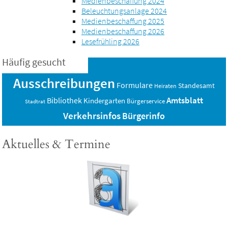
Medienbeschaffung 2024
Beleuchtungsanlage 2024
Medienbeschaffung 2025
Medienbeschaffung 2026
Lesefrühling 2026
Häufig gesucht
Ausschreibungen
Formulare
Standesamt
Heiraten
Amtsblatt
Bibliothek
Kindergarten
Bürgerservice
Stadtrat
Verkehrsinfos
Bürgerinfo
Aktuelles & Termine