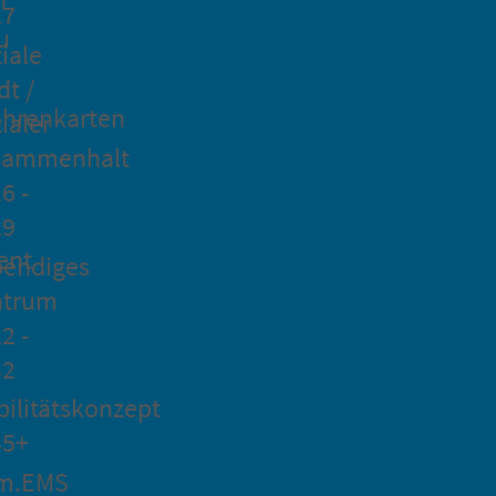
27
u
iale
dt /
hrenkarten
ialer
sammenhalt
6 -
29
ent
bendiges
ntrum
2 -
32
ilitätskonzept
35+
m.EMS