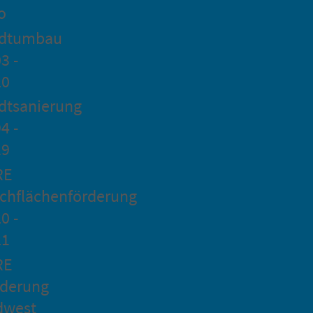
o
adtumbau
3 -
20
dtsanierung
4 -
19
RE
chflächenförderung
0 -
21
RE
rderung
dwest