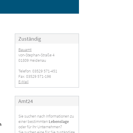
Zuständig
Bauamt
von-Stephan-Straße 4
01809 Heidenau
Telefon: 03529 571-451
Fax: 03529 571-196
E-Mail
Amt24
Sie suchen nach Informationen zu
einer bestimmten
Lebenslage
n
oder für Ihr Unternehmen?
Sie suchen eine für Sie zuständige