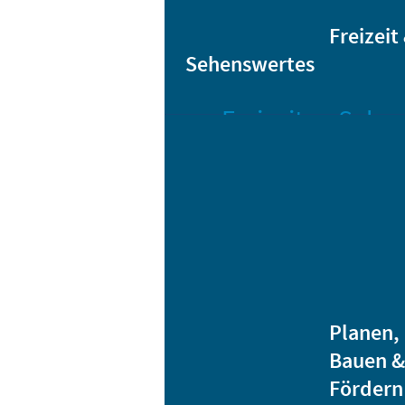
Sta
Bikesharing
Freizeit
Sehenswertes
Freizeit
Sehen
Veranstaltungen
Bar
Gro
Albert-
Schwarz-
Mä
Bad
Bli
Stadtbibliothek
He
Ver
Jugendhäuser
Planen,
Vereine
Bauen &
Heidenauer
Fördern
Musiknacht