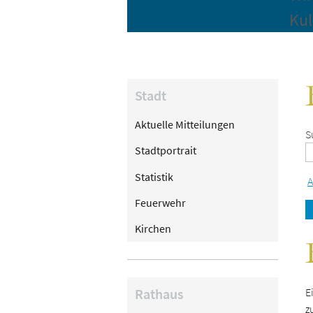
Kul
Stadt
Aktuelle Mitteilungen
S
Stadtportrait
Statistik
A
Feuerwehr
Kirchen
Rathaus
E
z