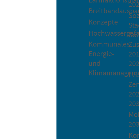
20
Breitbandausba
Soz
Konzepte
Sta
Hochwassergefa
Soz
Kommunales
Zu
Energie-
201
und
20
Klimamanagem
Le
Ze
202
20
Mob
20
Ko