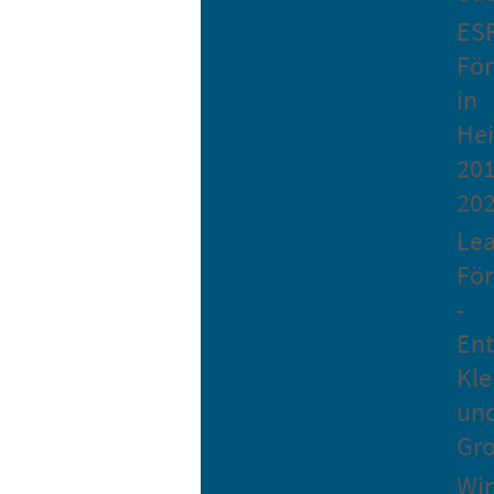
ES
Fö
in
He
201
20
Le
Fö
-
Ent
Kle
un
Gro
Wir