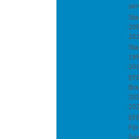
zer
St
200
20
Sta
199
20
EF
Bra
202
20
EF
Fö
Sü