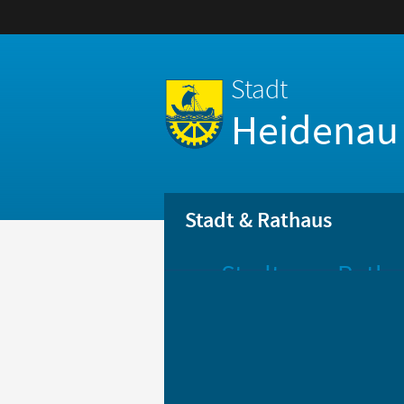
Stadt
Heidenau
Stadt & Rathaus
Stadt
Ratha
Aktuelle
Öff
Mitteilungen
Be
Stadtportrait
Bür
Statistik
Bür