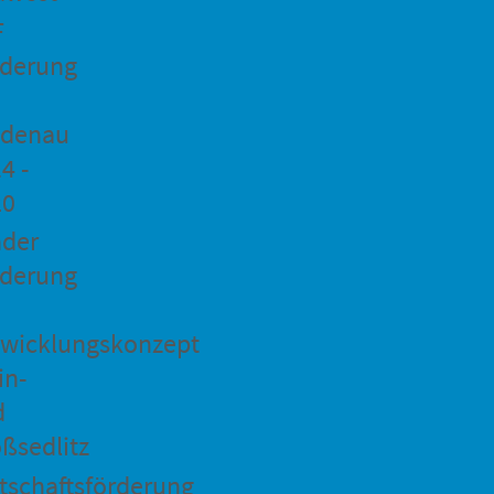
F
rderung
idenau
4 -
20
ader
rderung
wicklungskonzept
in-
d
ßsedlitz
tschaftsförderung