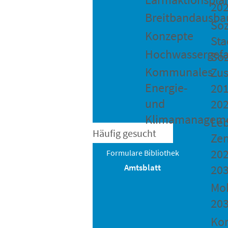
20
Breitbandausba
Soz
Konzepte
Sta
Hochwassergefa
Soz
Kommunales
Zu
Energie-
201
und
20
Klimamanagem
Le
Häufig gesucht
Ze
202
Bibliothek
Formulare
20
Amtsblatt
Mob
20
Ko