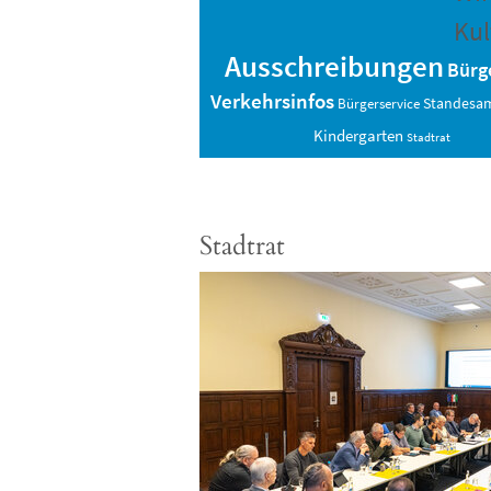
Kul
Ausschreibungen
Bürg
Verkehrsinfos
Standesa
Bürgerservice
Kindergarten
Stadtrat
Stadtrat