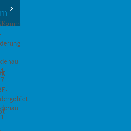
rn
SKomm
F
rderung
idenau
1 -
ng
27
RE-
dergebiet
idenau
pt
21
n