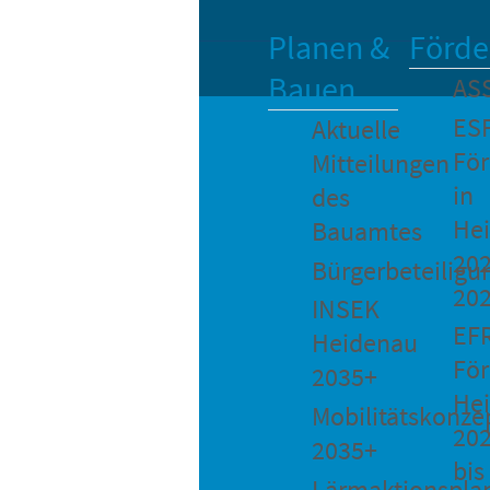
Planen &
Förde
Bauen
AS
ES
Aktuelle
Fö
Mitteilungen
in
des
He
Bauamtes
202
Bürgerbeteiligu
20
INSEK
EF
Heidenau
För
2035+
He
Mobilitätskonze
20
2035+
bis
Lärmaktionspla