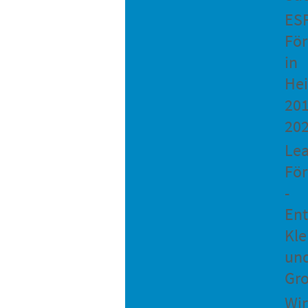
ES
Fö
in
He
201
20
Le
Fö
-
Ent
Kle
un
Gro
Wir