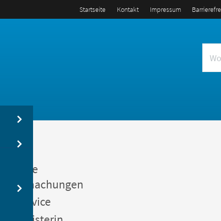
Startseite
Kontakt
Impressum
Barrierefr
us
entliche
kanntmachungen
gerservice
germeisterin