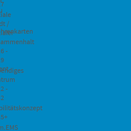
27
u
iale
dt /
hrenkarten
ialer
sammenhalt
6 -
29
ent
bendiges
ntrum
2 -
32
ilitätskonzept
35+
m.EMS