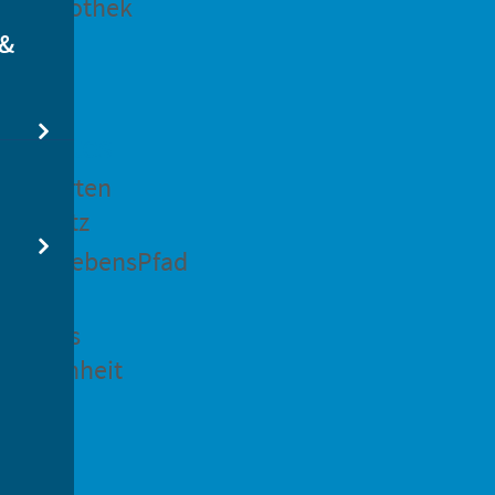
dtbibliothek
 &
swertes
ockgarten
ßsedlitz
rchenLebensPfad
ck in
idenaus
gangenheit