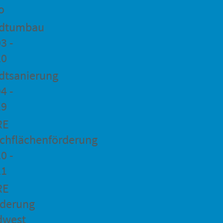
o
adtumbau
3 -
20
dtsanierung
4 -
19
RE
chflächenförderung
0 -
21
RE
rderung
dwest