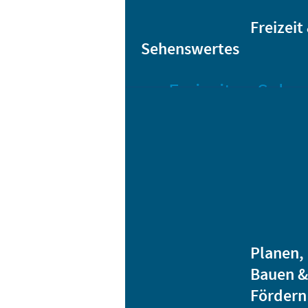
Sta
Bikesharing
Freizeit
Sehenswertes
Freizeit
Sehen
Veranstaltungen
Bar
Gro
Albert-
Schwarz-
Mä
Bad
Bli
Stadtbibliothek
He
Ver
Jugendhäuser
Planen,
Vereine
Bauen &
Heidenauer
Fördern
Musiknacht