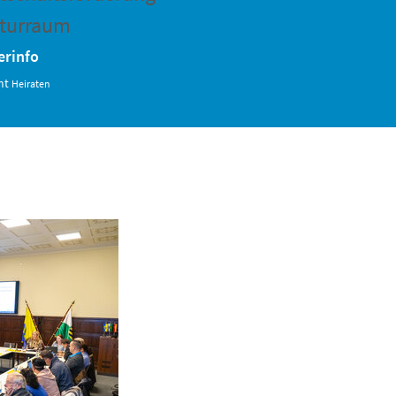
turraum
erinfo
mt
Heiraten