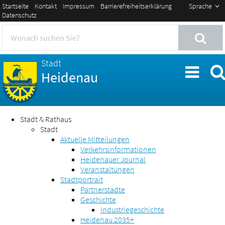
Startseite
Kontakt
Impressum
Barrierefreiheitserklärung
Sprache
Datenschutz
Stadt
Heidenau
Stadt & Rathaus
Stadt
Aktuelle Mitteilungen
Verkehrsinformationen
Heidenauer Journal
Veranstaltungen
Stadtportrait
Partnerstädte
Geschichte
Industriegeschichte
Heidenau 2035+