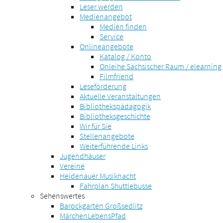
Leser werden
Medienangebot
Medien finden
Service
Onlineangebote
Katalog / Konto
Onleihe Sächsischer Raum / elearning
Filmfriend
Leseförderung
Aktuelle Veranstaltungen
Bibliothekspädagogik
Bibliotheksgeschichte
Wir für Sie
Stellenangebote
Weiterführende Links
Jugendhäuser
Vereine
Heidenauer Musiknacht
Fahrplan Shuttlebusse
Sehenswertes
Barockgarten Großsedlitz
MärchenLebensPfad