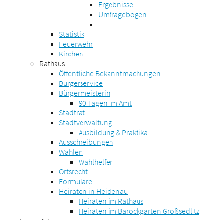
Ergebnisse
Umfragebögen
Statistik
Feuerwehr
Kirchen
Rathaus
Öffentliche Bekanntmachungen
Bürgerservice
Bürgermeisterin
90 Tagen im Amt
Stadtrat
Stadtverwaltung
Ausbildung & Praktika
Ausschreibungen
Wahlen
Wahlhelfer
Ortsrecht
Formulare
Heiraten in Heidenau
Heiraten im Rathaus
Heiraten im Barockgarten Großsedlitz