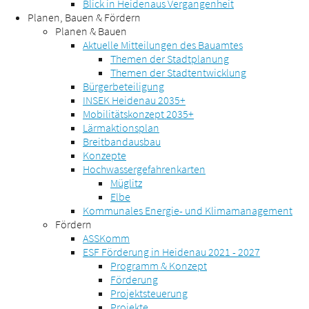
Blick in Heidenaus Vergangenheit
Planen, Bauen & Fördern
Planen & Bauen
Aktuelle Mitteilungen des Bauamtes
Themen der Stadtplanung
Themen der Stadtentwicklung
Bürgerbeteiligung
INSEK Heidenau 2035+
Mobilitätskonzept 2035+
Lärmaktionsplan
Breitbandausbau
Konzepte
Hochwassergefahrenkarten
Müglitz
Elbe
Kommunales Energie- und Klimamanagement
Fördern
ASSKomm
ESF Förderung in Heidenau 2021 - 2027
Programm & Konzept
Förderung
Projektsteuerung
Projekte