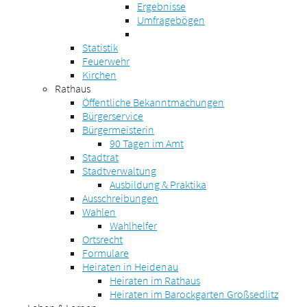
Ergebnisse
Umfragebögen
Statistik
Feuerwehr
Kirchen
Rathaus
Öffentliche Bekanntmachungen
Bürgerservice
Bürgermeisterin
90 Tagen im Amt
Stadtrat
Stadtverwaltung
Ausbildung & Praktika
Ausschreibungen
Wahlen
Wahlhelfer
Ortsrecht
Formulare
Heiraten in Heidenau
Heiraten im Rathaus
Heiraten im Barockgarten Großsedlitz