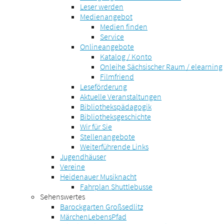
Leser werden
Medienangebot
Medien finden
Service
Onlineangebote
Katalog / Konto
Onleihe Sächsischer Raum / elearning
Filmfriend
Leseförderung
Aktuelle Veranstaltungen
Bibliothekspädagogik
Bibliotheksgeschichte
Wir für Sie
Stellenangebote
Weiterführende Links
Jugendhäuser
Vereine
Heidenauer Musiknacht
Fahrplan Shuttlebusse
Sehenswertes
Barockgarten Großsedlitz
MärchenLebensPfad