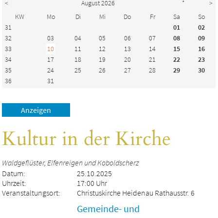
<
August 2026
*
>
KW
Mo
Di
Mi
Do
Fr
Sa
So
31
01
02
32
03
04
05
06
07
08
09
33
10
11
12
13
14
15
16
34
17
18
19
20
21
22
23
35
24
25
26
27
28
29
30
36
31
Kultur in der Kirche
Waldgeflüster, Elfenreigen und Koboldscherz
Datum:
25.10.2025
Uhrzeit:
17:00 Uhr
Veranstaltungsort:
Christuskirche Heidenau Rathausstr. 6
Gemeinde- und