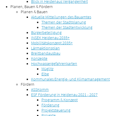
Blick in Heidenaus Vergangenheit
Planen, Bauen & Fördern
Planen & Bauen
Aktuelle Mitteilungen des Bauamtes
Themen der Stadtplanung
Themen der Stadtentwicklung
Bürgerbeteiligung
INSEK Heidenau 2035+
Mobilitätskonzept 2035+
Lärmaktionsplan
Breitbandausbau
Konzepte
Hochwassergefahrenkarten
Müglitz
Elbe
Kommunales Energie- und Klimamanagement
Fördern
ASSKomm
ESF Förderung in Heidenau 2021 - 2027
Programm & Konzept
Förderung
Projektsteuerung
Projekte