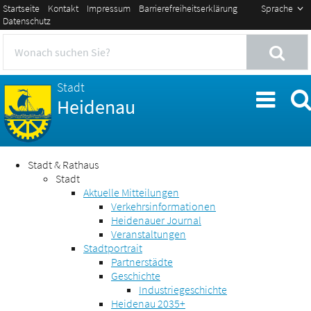
Startseite
Kontakt
Impressum
Barrierefreiheitserklärung
Sprache
Datenschutz
Stadt
Heidenau
Stadt & Rathaus
Stadt
Aktuelle Mitteilungen
Verkehrsinformationen
Heidenauer Journal
Veranstaltungen
Stadtportrait
Partnerstädte
Geschichte
Industriegeschichte
Heidenau 2035+