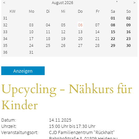
<
August 2026
*
>
KW
Mo
Di
Mi
Do
Fr
Sa
So
31
01
02
32
03
04
05
06
07
08
09
33
10
11
12
13
14
15
16
34
17
18
19
20
21
22
23
35
24
25
26
27
28
29
30
36
31
Upcycling - Nähkurs für
Kinder
Datum:
14.11.2025
Uhrzeit:
15:00 Uhr bis 17:30 Uhr
Veranstaltungsort:
CJD Familienzentrum "Rückhalt"
Bahnhofstraße 8, 01809 Heidenau