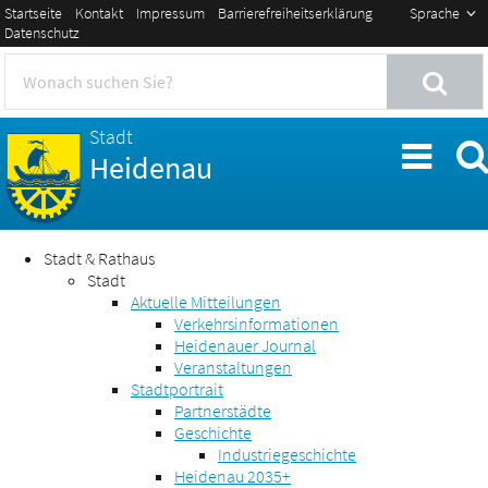
Startseite
Kontakt
Impressum
Barrierefreiheitserklärung
Sprache
Datenschutz
Stadt
Heidenau
Stadt & Rathaus
Stadt
Aktuelle Mitteilungen
Verkehrsinformationen
Heidenauer Journal
Veranstaltungen
Stadtportrait
Partnerstädte
Geschichte
Industriegeschichte
Heidenau 2035+