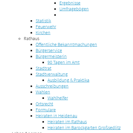
Ergebnisse
Umfragebögen
Statistik
Feuerwehr
Kirchen
Rathaus
Öffentliche Bekanntmachungen
Bürgerservice
Bürgermeisterin
90 Tagen im Amt
Stadtrat
Stadtverwaltung
Ausbildung & Praktika
Ausschreibungen
Wahlen
Wahlhelfer
Ortsrecht
Formulare
Heiraten in Heidenau
Heiraten im Rathaus
Heiraten im Barockgarten Großsedlitz