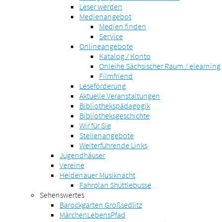
Leser werden
Medienangebot
Medien finden
Service
Onlineangebote
Katalog / Konto
Onleihe Sächsischer Raum / elearning
Filmfriend
Leseförderung
Aktuelle Veranstaltungen
Bibliothekspädagogik
Bibliotheksgeschichte
Wir für Sie
Stellenangebote
Weiterführende Links
Jugendhäuser
Vereine
Heidenauer Musiknacht
Fahrplan Shuttlebusse
Sehenswertes
Barockgarten Großsedlitz
MärchenLebensPfad