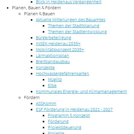
Blick in Heidenaus Vergangenheit
Planen, Bauen & Fördern
Planen & Bauen
Aktuelle Mitteilungen des Bauamtes
Themen der Stadtplanung
Themen der Stadtentwicklung
Bürgerbeteiligung
INSEK Heidenau 2035+
Mobilitätskonzept 2035+
Lärmaktionsplan
Breitbandausbau
Konzepte
Hochwassergefahrenkarten
Müglitz
Elbe
Kommunales Energie- und Klimamanagement
Fördern
ASSKomm
ESF Förderung in Heidenau 2021 - 2027
Programm & Konzept
Förderung
Projektsteuerung
Projekte