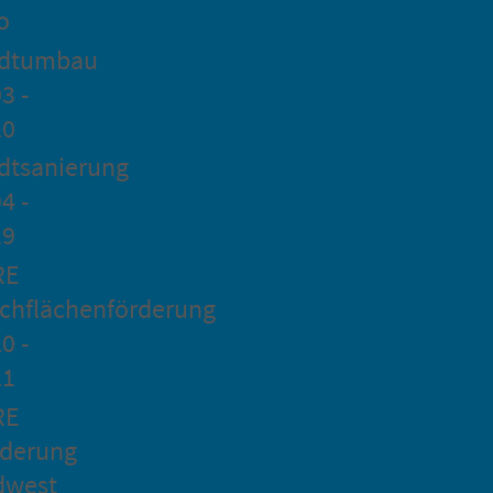
o
adtumbau
3 -
20
dtsanierung
4 -
19
RE
chflächenförderung
0 -
21
RE
rderung
dwest