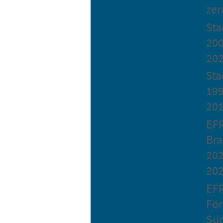
zer
St
200
20
Sta
199
20
EF
Bra
202
20
EF
Fö
Sü