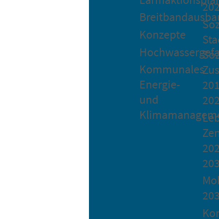
20
Breitbandausba
Soz
Konzepte
Sta
Hochwassergefa
Soz
Kommunales
Zu
Energie-
201
und
20
Klimamanagem
Le
Ze
202
20
Mob
20
Ko