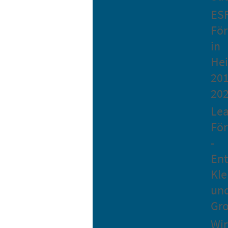
ES
Fö
in
He
201
20
Le
Fö
-
Ent
Kle
un
Gro
Wir