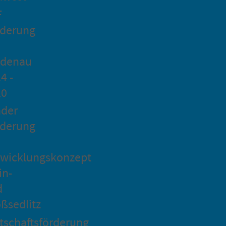
F
rderung
idenau
4 -
20
ader
rderung
wicklungskonzept
in-
d
ßsedlitz
tschaftsförderung