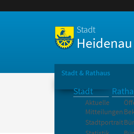
Stadt
Heidenau
Stadt & Rathaus
Stadt
Ratha
Aktuelle
Öff
Mitteilungen
Be
Stadtportrait
Bür
Statistik
Bür