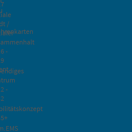
27
u
iale
dt /
hrenkarten
ialer
sammenhalt
6 -
29
ent
bendiges
ntrum
2 -
32
ilitätskonzept
35+
m.EMS