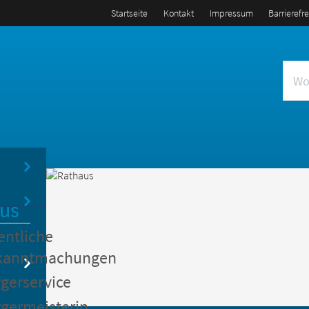
Startseite
Kontakt
Impressum
Barrierefr
us
entliche
kanntmachungen
gerservice
germeisterin