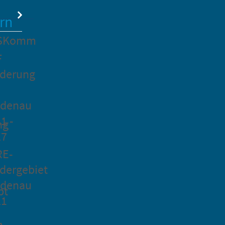
rn
SKomm
F
rderung
idenau
1 -
ng
27
RE-
dergebiet
idenau
pt
21
n