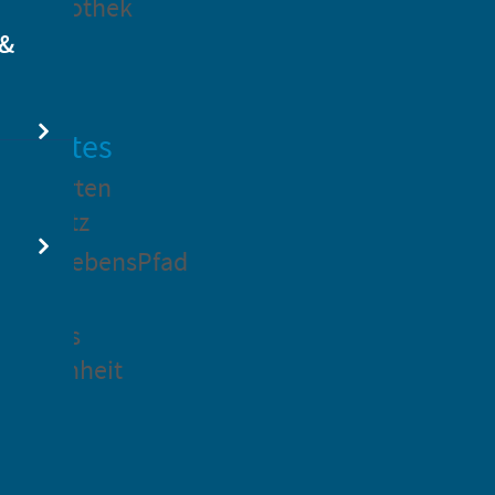
dtbibliothek
 &
swertes
ockgarten
ßsedlitz
rchenLebensPfad
ck in
idenaus
gangenheit