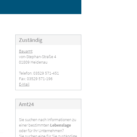
Zuständig
Bauamt
von-Stephan-Straße 4
01809 Heidenau
Telefon: 03529 571-451
Fax: 03529 571-196
E-Mail
Amt24
Sie suchen nach Informationen zu
einer bestimmten
Lebenslage
oder für Ihr Unternehmen?
Sie suchen eine für Sie zuständige