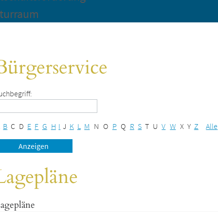
turraum
Bürgerservice
uchbegriff:
B
C
D
E
F
G
H
I
J
K
L
M
N
O
P
Q
R
S
T
U
V
W
X
Y
Z
Alle
Lagepläne
agepläne