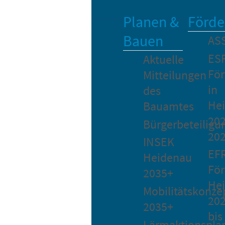
Planen &
Förde
Bauen
AS
ES
Aktuelle
Fö
Mitteilungen
in
des
He
Bauamtes
202
Bürgerbeteiligu
20
INSEK
EF
Heidenau
För
2035+
He
Mobilitätskonze
20
2035+
bis
Lärmaktionspla