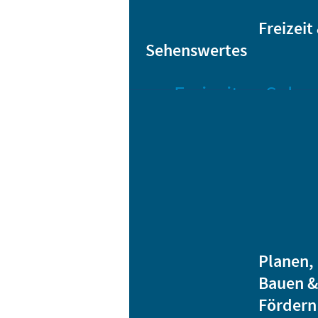
Sta
Bikesharing
Freizeit
Sehenswertes
Freizeit
Sehen
Veranstaltungen
Bar
Gro
Albert-
Schwarz-
Mä
Bad
Bli
Stadtbibliothek
He
Ver
Jugendhäuser
Planen,
Vereine
Bauen &
Heidenauer
Fördern
Musiknacht