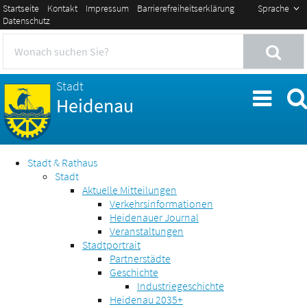
Startseite
Kontakt
Impressum
Barrierefreiheitserklärung
Sprache
Datenschutz
Stadt
Heidenau
Stadt & Rathaus
Stadt
Aktuelle Mitteilungen
Verkehrsinformationen
Heidenauer Journal
Veranstaltungen
Stadtportrait
Partnerstädte
Geschichte
Industriegeschichte
Heidenau 2035+