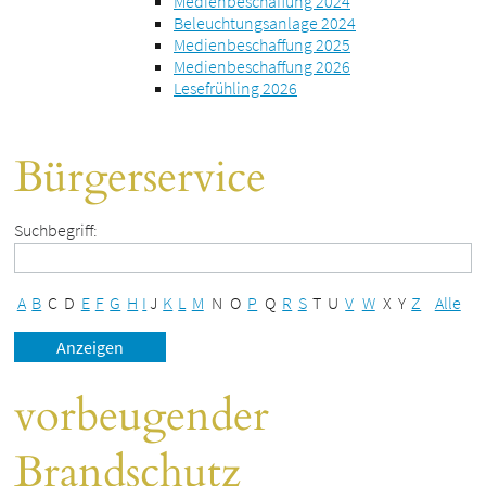
Medienbeschaffung 2024
Beleuchtungsanlage 2024
Medienbeschaffung 2025
Medienbeschaffung 2026
Lesefrühling 2026
Bürgerservice
Suchbegriff:
A
B
C
D
E
F
G
H
I
J
K
L
M
N
O
P
Q
R
S
T
U
V
W
X
Y
Z
Alle
vorbeugender
Brandschutz