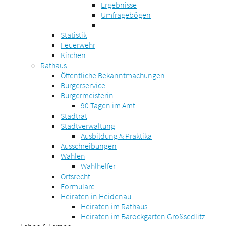
Ergebnisse
Umfragebögen
Statistik
Feuerwehr
Kirchen
Rathaus
Öffentliche Bekanntmachungen
Bürgerservice
Bürgermeisterin
90 Tagen im Amt
Stadtrat
Stadtverwaltung
Ausbildung & Praktika
Ausschreibungen
Wahlen
Wahlhelfer
Ortsrecht
Formulare
Heiraten in Heidenau
Heiraten im Rathaus
Heiraten im Barockgarten Großsedlitz