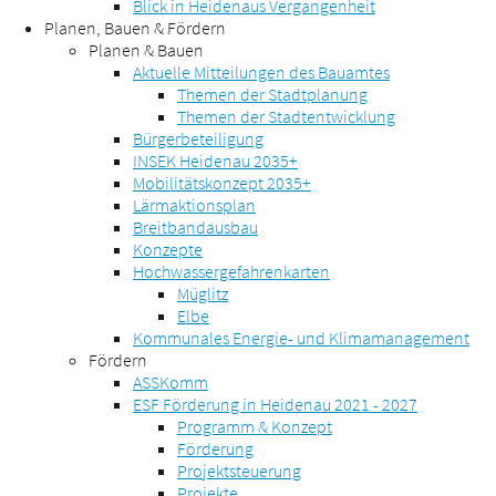
Blick in Heidenaus Vergangenheit
Planen, Bauen & Fördern
Planen & Bauen
Aktuelle Mitteilungen des Bauamtes
Themen der Stadtplanung
Themen der Stadtentwicklung
Bürgerbeteiligung
INSEK Heidenau 2035+
Mobilitätskonzept 2035+
Lärmaktionsplan
Breitbandausbau
Konzepte
Hochwassergefahrenkarten
Müglitz
Elbe
Kommunales Energie- und Klimamanagement
Fördern
ASSKomm
ESF Förderung in Heidenau 2021 - 2027
Programm & Konzept
Förderung
Projektsteuerung
Projekte