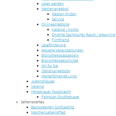
Leser werden
Medienangebot
Medien finden
Service
Onlineangebote
Katalog / Konto
Onleihe Sächsischer Raum / elearning
Filmfriend
Leseförderung
Aktuelle Veranstaltungen
Bibliothekspädagogik
Bibliotheksgeschichte
Wir für Sie
Stellenangebote
Weiterführende Links
Jugendhäuser
Vereine
Heidenauer Musiknacht
Fahrplan Shuttlebusse
Sehenswertes
Barockgarten Großsedlitz
MärchenLebensPfad