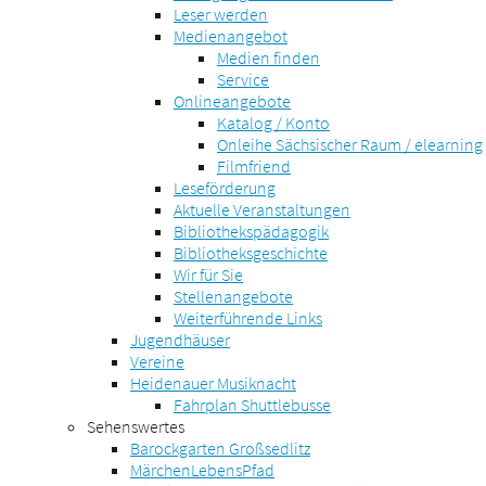
Leser werden
Medienangebot
Medien finden
Service
Onlineangebote
Katalog / Konto
Onleihe Sächsischer Raum / elearning
Filmfriend
Leseförderung
Aktuelle Veranstaltungen
Bibliothekspädagogik
Bibliotheksgeschichte
Wir für Sie
Stellenangebote
Weiterführende Links
Jugendhäuser
Vereine
Heidenauer Musiknacht
Fahrplan Shuttlebusse
Sehenswertes
Barockgarten Großsedlitz
MärchenLebensPfad