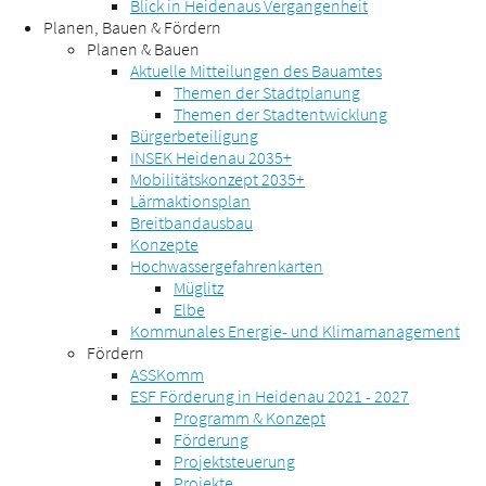
Blick in Heidenaus Vergangenheit
Planen, Bauen & Fördern
Planen & Bauen
Aktuelle Mitteilungen des Bauamtes
Themen der Stadtplanung
Themen der Stadtentwicklung
Bürgerbeteiligung
INSEK Heidenau 2035+
Mobilitätskonzept 2035+
Lärmaktionsplan
Breitbandausbau
Konzepte
Hochwassergefahrenkarten
Müglitz
Elbe
Kommunales Energie- und Klimamanagement
Fördern
ASSKomm
ESF Förderung in Heidenau 2021 - 2027
Programm & Konzept
Förderung
Projektsteuerung
Projekte