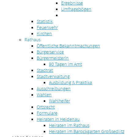
Ergebnisse
Umfragebögen
Statistik
Feuerwehr
Kirchen
Rathaus
Öffentliche Bekanntmachungen
Bürgerservice
Bürgermeisterin
90 Tagen im Amt
Stadtrat
Stadtverwaltung
Ausbildung & Praktika
Ausschreibungen
Wahlen
Wahlhelfer
Ortsrecht
Formulare
Heiraten in Heidenau
Heiraten im Rathaus
Heiraten im Barockgarten Großsedlitz