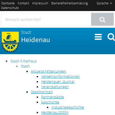
Startseite
Kontakt
Impressum
Barrierefreiheitserklärung
Sprache
Datenschutz
Stadt
Heidenau
Stadt & Rathaus
Stadt
Aktuelle Mitteilungen
Verkehrsinformationen
Heidenauer Journal
Veranstaltungen
Stadtportrait
Partnerstädte
Geschichte
Industriegeschichte
Heidenau 2035+