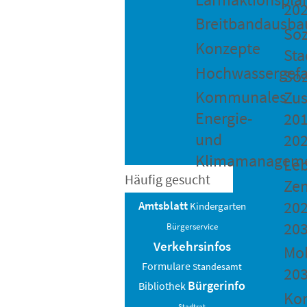
20
Breitbandausba
Soz
Konzepte
Sta
Hochwassergefa
Soz
Kommunales
Zu
Energie-
201
und
20
Klimamanagem
Le
Häufig gesucht
Ze
202
Amtsblatt
Kindergarten
20
Bürgerservice
Verkehrsinfos
Mob
Formulare
Standesamt
20
Bürgerinfo
Bibliothek
Ko
Stadtrat