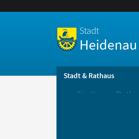
Stadt
Heidenau
Stadt & Rathaus
Stadt
Ratha
Aktuelle
Öff
Mitteilungen
Be
Stadtportrait
Bür
Statistik
Bür