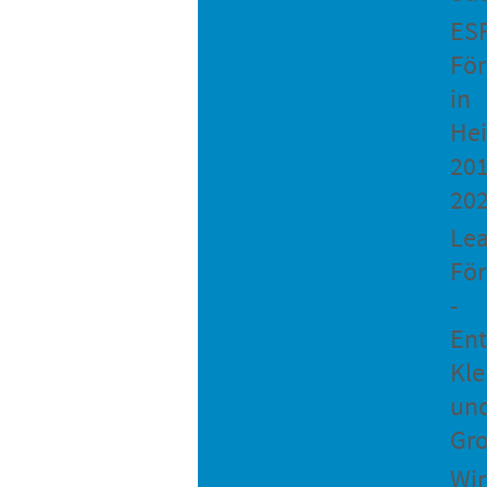
ES
Fö
in
He
201
20
Le
Fö
-
Ent
Kle
un
Gro
Wir