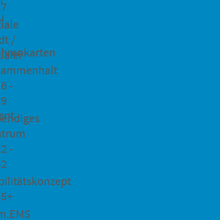
27
u
iale
dt /
hrenkarten
ialer
sammenhalt
6 -
29
ent
bendiges
ntrum
2 -
32
ilitätskonzept
35+
m.EMS