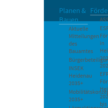
Planen &
Förde
Bauen
AS
ES
Aktuelle
Fö
Mitteilungen
in
des
He
Bauamtes
202
Bürgerbeteiligu
20
INSEK
EF
Heidenau
För
2035+
He
Mobilitätskonze
20
2035+
bis
Lärmaktionspla