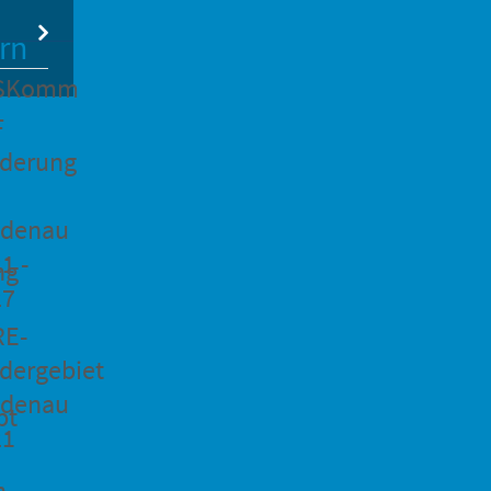
rn
SKomm
F
rderung
idenau
1 -
ng
27
RE-
dergebiet
idenau
pt
21
n