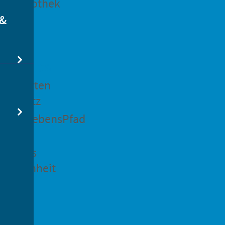
dtbibliothek
 &
swertes
ockgarten
ßsedlitz
rchenLebensPfad
ck in
idenaus
gangenheit