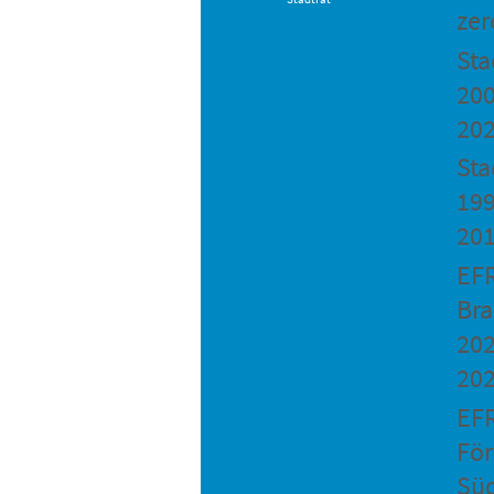
zer
St
200
20
Sta
199
20
EF
Bra
202
20
EF
Fö
Sü