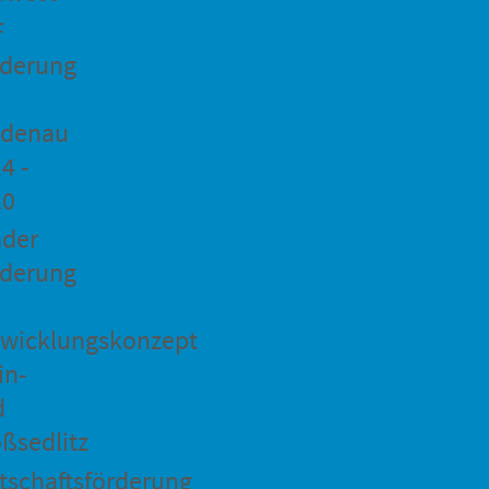
F
rderung
idenau
4 -
20
ader
rderung
wicklungskonzept
in-
d
ßsedlitz
tschaftsförderung