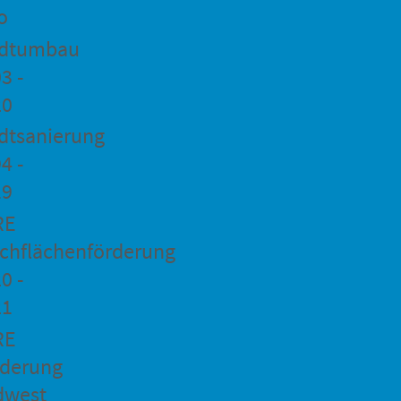
o
adtumbau
3 -
20
dtsanierung
4 -
19
RE
chflächenförderung
0 -
21
RE
rderung
dwest