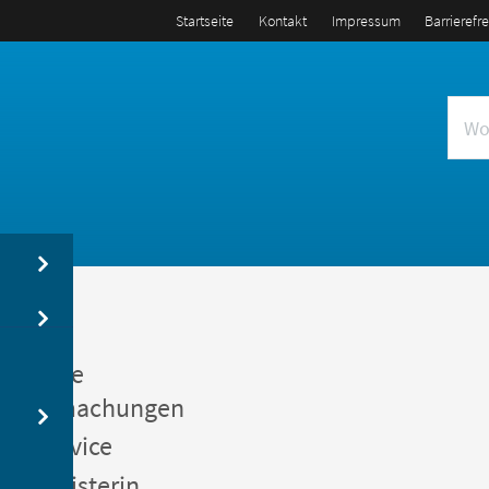
Startseite
Kontakt
Impressum
Barrierefr
us
entliche
kanntmachungen
gerservice
germeisterin