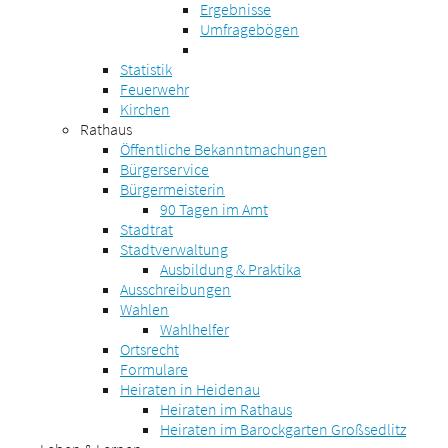
Ergebnisse
Umfragebögen
Statistik
Feuerwehr
Kirchen
Rathaus
Öffentliche Bekanntmachungen
Bürgerservice
Bürgermeisterin
90 Tagen im Amt
Stadtrat
Stadtverwaltung
Ausbildung & Praktika
Ausschreibungen
Wahlen
Wahlhelfer
Ortsrecht
Formulare
Heiraten in Heidenau
Heiraten im Rathaus
Heiraten im Barockgarten Großsedlitz