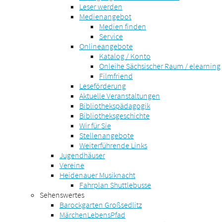
Leser werden
Medienangebot
Medien finden
Service
Onlineangebote
Katalog / Konto
Onleihe Sächsischer Raum / elearning
Filmfriend
Leseförderung
Aktuelle Veranstaltungen
Bibliothekspädagogik
Bibliotheksgeschichte
Wir für Sie
Stellenangebote
Weiterführende Links
Jugendhäuser
Vereine
Heidenauer Musiknacht
Fahrplan Shuttlebusse
Sehenswertes
Barockgarten Großsedlitz
MärchenLebensPfad