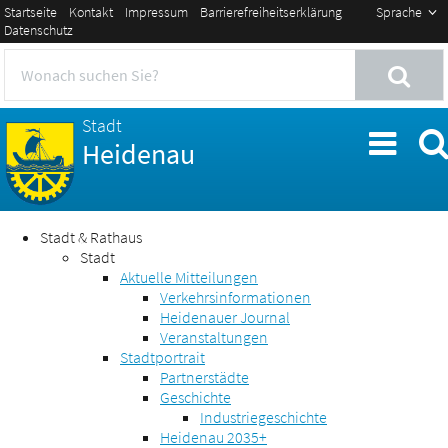
Startseite
Kontakt
Impressum
Barrierefreiheitserklärung
Sprache
Datenschutz
Stadt
Heidenau
Stadt & Rathaus
Stadt
Aktuelle Mitteilungen
Verkehrsinformationen
Heidenauer Journal
Veranstaltungen
Stadtportrait
Partnerstädte
Geschichte
Industriegeschichte
Heidenau 2035+