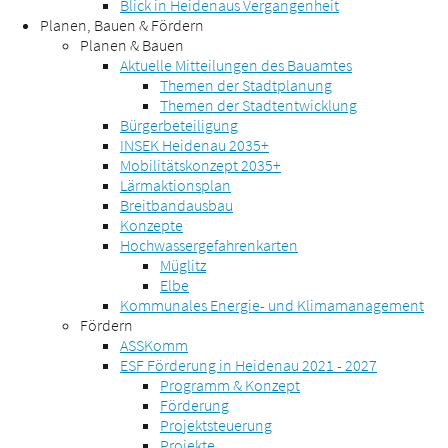
Blick in Heidenaus Vergangenheit
Planen, Bauen & Fördern
Planen & Bauen
Aktuelle Mitteilungen des Bauamtes
Themen der Stadtplanung
Themen der Stadtentwicklung
Bürgerbeteiligung
INSEK Heidenau 2035+
Mobilitätskonzept 2035+
Lärmaktionsplan
Breitbandausbau
Konzepte
Hochwassergefahrenkarten
Müglitz
Elbe
Kommunales Energie- und Klimamanagement
Fördern
ASSKomm
ESF Förderung in Heidenau 2021 - 2027
Programm & Konzept
Förderung
Projektsteuerung
Projekte