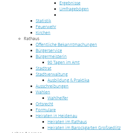
Ergebnisse
Umfragebögen
Statistik
Feuerwehr
Kirchen
Rathaus
Öffentliche Bekanntmachungen
Bürgerservice
Bürgermeisterin
90 Tagen im Amt
Stadtrat
Stadtverwaltung
Ausbildung & Praktika
Ausschreibungen
Wahlen
Wahlhelfer
Ortsrecht
Formulare
Heiraten in Heidenau
Heiraten im Rathaus
Heiraten im Barockgarten Großsedlitz