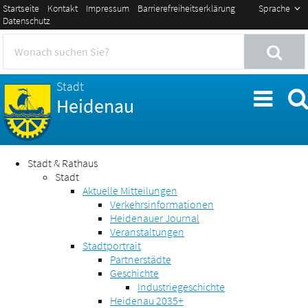
Startseite
Kontakt
Impressum
Barrierefreiheitserklärung
Sprache
Datenschutz
Stadt
Heidenau
Stadt & Rathaus
Stadt
Aktuelle Mitteilungen
Verkehrsinformationen
Heidenauer Journal
Veranstaltungen
Stadtportrait
Partnerstädte
Geschichte
Industriegeschichte
Heidenau 2035+