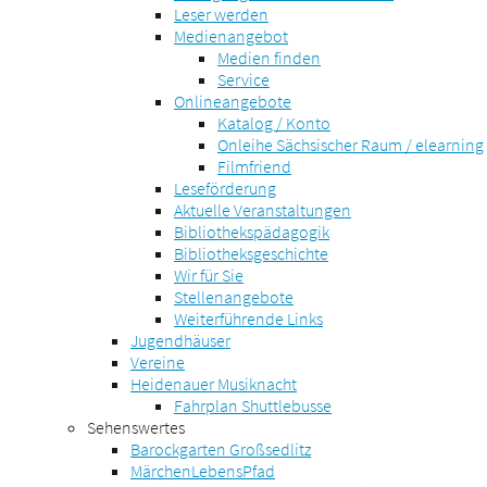
Leser werden
Medienangebot
Medien finden
Service
Onlineangebote
Katalog / Konto
Onleihe Sächsischer Raum / elearning
Filmfriend
Leseförderung
Aktuelle Veranstaltungen
Bibliothekspädagogik
Bibliotheksgeschichte
Wir für Sie
Stellenangebote
Weiterführende Links
Jugendhäuser
Vereine
Heidenauer Musiknacht
Fahrplan Shuttlebusse
Sehenswertes
Barockgarten Großsedlitz
MärchenLebensPfad