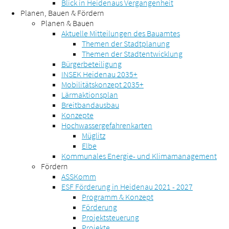
Blick in Heidenaus Vergangenheit
Planen, Bauen & Fördern
Planen & Bauen
Aktuelle Mitteilungen des Bauamtes
Themen der Stadtplanung
Themen der Stadtentwicklung
Bürgerbeteiligung
INSEK Heidenau 2035+
Mobilitätskonzept 2035+
Lärmaktionsplan
Breitbandausbau
Konzepte
Hochwassergefahrenkarten
Müglitz
Elbe
Kommunales Energie- und Klimamanagement
Fördern
ASSKomm
ESF Förderung in Heidenau 2021 - 2027
Programm & Konzept
Förderung
Projektsteuerung
Projekte