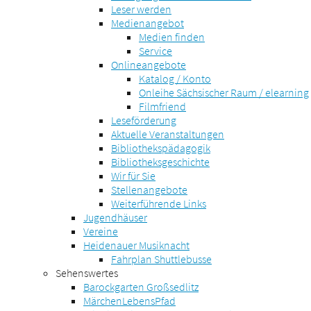
Leser werden
Medienangebot
Medien finden
Service
Onlineangebote
Katalog / Konto
Onleihe Sächsischer Raum / elearning
Filmfriend
Leseförderung
Aktuelle Veranstaltungen
Bibliothekspädagogik
Bibliotheksgeschichte
Wir für Sie
Stellenangebote
Weiterführende Links
Jugendhäuser
Vereine
Heidenauer Musiknacht
Fahrplan Shuttlebusse
Sehenswertes
Barockgarten Großsedlitz
MärchenLebensPfad