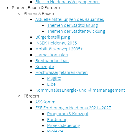
Blick in Heidenaus Vergangenheit
Planen, Bauen & Fördern
Planen & Bauen
Aktuelle Mitteilungen des Bauamtes
Themen der Stadtplanung
Themen der Stadtentwicklung
Bürgerbeteiligung
INSEK Heidenau 2035+
Mobilitätskonzept 2035+
Lärmaktionsplan
Breitbandausbau
Konzepte
Hochwassergefahrenkarten
Müglitz
Elbe
Kommunales Energie- und Klimamanagement
Fördern
ASSKomm
ESF Förderung in Heidenau 2021 - 2027
Programm & Konzept
Förderung
Projektsteuerung
Projekte