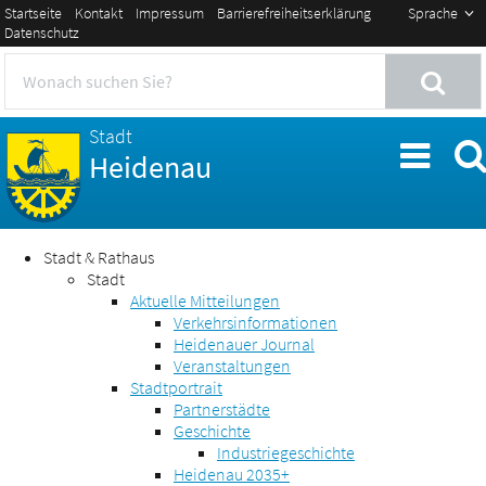
Startseite
Kontakt
Impressum
Barrierefreiheitserklärung
Sprache
Datenschutz
Stadt
Heidenau
Stadt & Rathaus
Stadt
Aktuelle Mitteilungen
Verkehrsinformationen
Heidenauer Journal
Veranstaltungen
Stadtportrait
Partnerstädte
Geschichte
Industriegeschichte
Heidenau 2035+