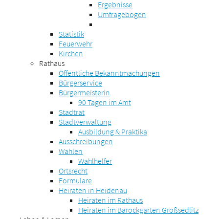
Ergebnisse
Umfragebögen
Statistik
Feuerwehr
Kirchen
Rathaus
Öffentliche Bekanntmachungen
Bürgerservice
Bürgermeisterin
90 Tagen im Amt
Stadtrat
Stadtverwaltung
Ausbildung & Praktika
Ausschreibungen
Wahlen
Wahlhelfer
Ortsrecht
Formulare
Heiraten in Heidenau
Heiraten im Rathaus
Heiraten im Barockgarten Großsedlitz