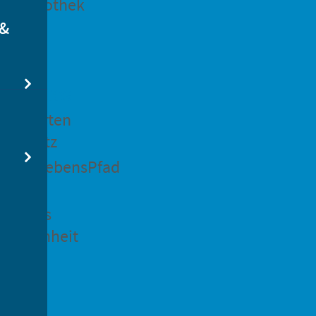
dtbibliothek
 &
swertes
ockgarten
ßsedlitz
rchenLebensPfad
ck in
idenaus
gangenheit