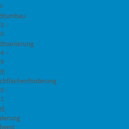
o
adtumbau
3 -
20
dtsanierung
4 -
19
RE
chflächenförderung
0 -
21
RE
rderung
dwest