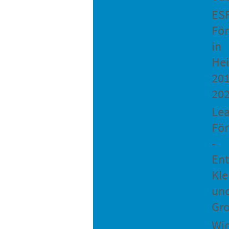
ES
Fö
in
He
201
20
Le
Fö
-
Ent
Kle
un
Gro
Wir