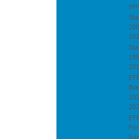
zer
St
200
20
Sta
199
20
EF
Bra
202
20
EF
Fö
Sü