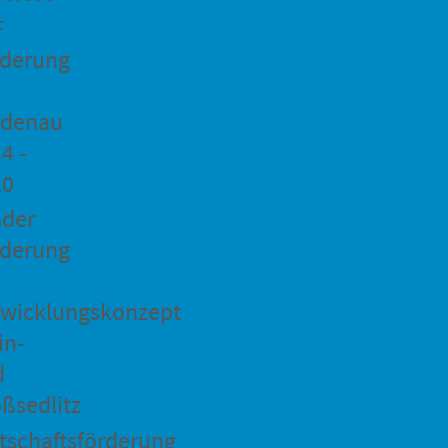
F
rderung
idenau
4 -
20
ader
rderung
wicklungskonzept
in-
d
ßsedlitz
tschaftsförderung