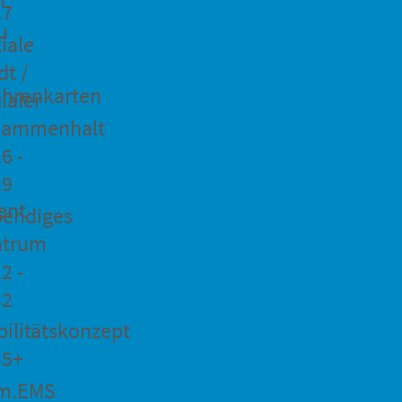
27
u
iale
dt /
hrenkarten
ialer
sammenhalt
6 -
29
ent
bendiges
ntrum
2 -
32
ilitätskonzept
35+
m.EMS