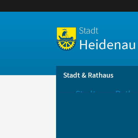
Stadt
Heidenau
Stadt & Rathaus
Stadt
Ratha
Aktuelle
Öff
Mitteilungen
Be
Stadtportrait
Bür
Statistik
Bür