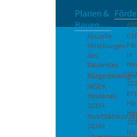
Planen &
Förde
Bauen
AS
ES
Aktuelle
Fö
Mitteilungen
in
des
He
Bauamtes
202
Bürgerbeteiligu
20
INSEK
EF
Heidenau
För
2035+
He
Mobilitätskonze
20
2035+
bis
Lärmaktionspla