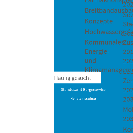
20
Breitbandausba
Soz
Konzepte
Sta
Hochwassergefa
Soz
Kommunales
Zu
Energie-
201
und
20
Klimamanagem
Le
Häufig gesucht
Ze
202
Standesamt
Bürgerservice
20
Heiraten
Stadtrat
Mob
20
Ko