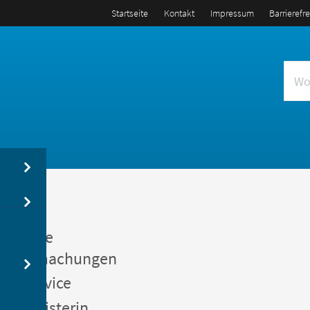
Startseite
Kontakt
Impressum
Barrierefr
us
entliche
kanntmachungen
gerservice
germeisterin