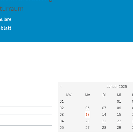
turraum
ulare
blatt
<
Januar 2025
KW
Mo
Di
Mi
01
01
02
06
07
08
03
13
14
15
04
20
21
22
05
27
28
29