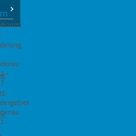
rn
SKomm
F
rderung
idenau
1 -
ng
27
RE-
dergebiet
idenau
pt
21
n