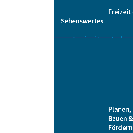
Sta
Bikesharing
Freizeit
Sehenswertes
Freizeit
Sehen
Veranstaltungen
Bar
Gro
Albert-
Schwarz-
Mä
Bad
Bli
Stadtbibliothek
He
Ver
Jugendhäuser
Planen,
Vereine
Bauen &
Heidenauer
Fördern
Musiknacht