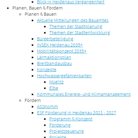
Blick in Heidenaus Vergangenheit
Planen, Bauen & Fördern
Planen & Bauen
Aktuelle Mitteilungen des Bauamtes
Themen der Stadtplanung
Themen der Stadtentwicklung
Bürgerbeteiligung
INSEK Heidenau 2035+
Mobilitätskonzept 2035+
Lärmaktionsplan
Breitbandausbau
Konzepte
Hochwassergefahrenkarten
Müglitz
Elbe
Kommunales Energie- und Klimamanagement
Fördern
ASSKomm
ESF Förderung in Heidenau 2021 - 2027
Programm & Konzept
Förderung
Projektsteuerung
Projekte