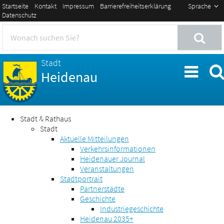
Startseite
Kontakt
Impressum
Barrierefreiheitserklärung
Sprache
Datenschutz
Stadt
Heidenau
Stadt & Rathaus
Stadt
Aktuelle Mitteilungen
Verkehrsinformationen
Heidenauer Journal
Veranstaltungen
Stadtportrait
Partnerstädte
Geschichte
Industriegeschichte
Heidenau 2035+