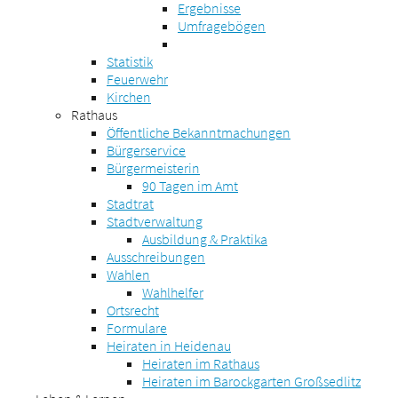
Ergebnisse
Umfragebögen
Statistik
Feuerwehr
Kirchen
Rathaus
Öffentliche Bekanntmachungen
Bürgerservice
Bürgermeisterin
90 Tagen im Amt
Stadtrat
Stadtverwaltung
Ausbildung & Praktika
Ausschreibungen
Wahlen
Wahlhelfer
Ortsrecht
Formulare
Heiraten in Heidenau
Heiraten im Rathaus
Heiraten im Barockgarten Großsedlitz