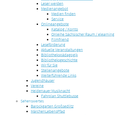
Leser werden
Medienangebot
Medien finden
Service
Onlineangebote
Katalog / Konto
Onleihe Sächsischer Raum / elearning
Filmfriend
Leseförderung
Aktuelle Veranstaltungen
Bibliothekspädagogik
Bibliotheksgeschichte
Wir für Sie
Stellenangebote
Weiterführende Links
Jugendhäuser
Vereine
Heidenauer Musiknacht
Fahrplan Shuttlebusse
Sehenswertes
Barockgarten Großsedlitz
MärchenLebensPfad