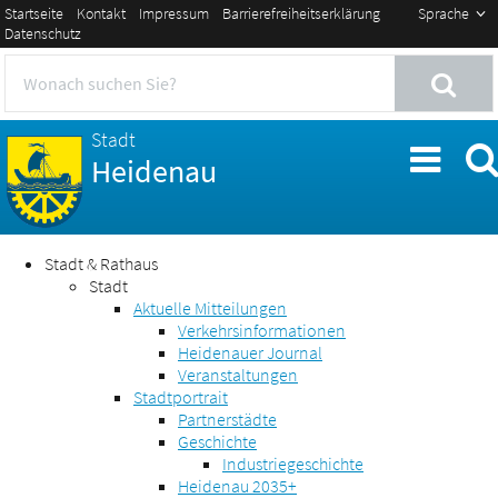
Startseite
Kontakt
Impressum
Barrierefreiheitserklärung
Sprache
Datenschutz
Stadt
Heidenau
Stadt & Rathaus
Stadt
Aktuelle Mitteilungen
Verkehrsinformationen
Heidenauer Journal
Veranstaltungen
Stadtportrait
Partnerstädte
Geschichte
Industriegeschichte
Heidenau 2035+