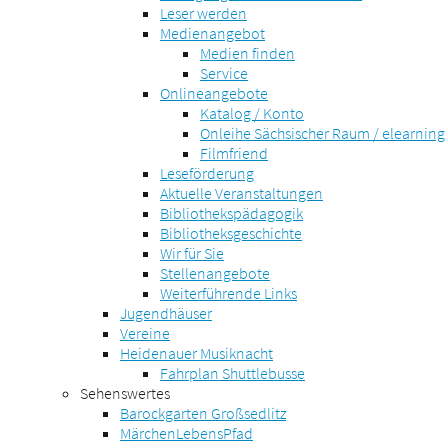
Leser werden
Medienangebot
Medien finden
Service
Onlineangebote
Katalog / Konto
Onleihe Sächsischer Raum / elearning
Filmfriend
Leseförderung
Aktuelle Veranstaltungen
Bibliothekspädagogik
Bibliotheksgeschichte
Wir für Sie
Stellenangebote
Weiterführende Links
Jugendhäuser
Vereine
Heidenauer Musiknacht
Fahrplan Shuttlebusse
Sehenswertes
Barockgarten Großsedlitz
MärchenLebensPfad