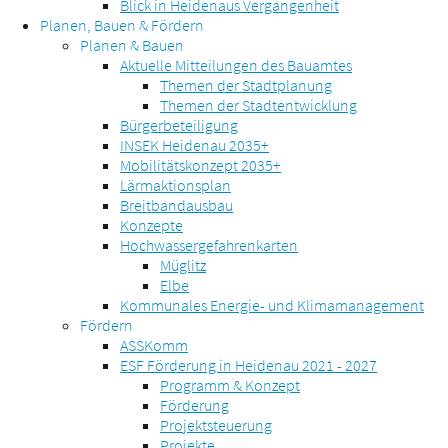
Blick in Heidenaus Vergangenheit
Planen, Bauen & Fördern
Planen & Bauen
Aktuelle Mitteilungen des Bauamtes
Themen der Stadtplanung
Themen der Stadtentwicklung
Bürgerbeteiligung
INSEK Heidenau 2035+
Mobilitätskonzept 2035+
Lärmaktionsplan
Breitbandausbau
Konzepte
Hochwassergefahrenkarten
Müglitz
Elbe
Kommunales Energie- und Klimamanagement
Fördern
ASSKomm
ESF Förderung in Heidenau 2021 - 2027
Programm & Konzept
Förderung
Projektsteuerung
Projekte