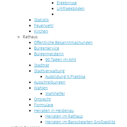
Ergebnisse
Umfragebögen
Statistik
Feuerwehr
Kirchen
Rathaus
Öffentliche Bekanntmachungen
Bürgerservice
Bürgermeisterin
90 Tagen im Amt
Stadtrat
Stadtverwaltung
Ausbildung & Praktika
Ausschreibungen
Wahlen
Wahlhelfer
Ortsrecht
Formulare
Heiraten in Heidenau
Heiraten im Rathaus
Heiraten im Barockgarten Großsedlitz