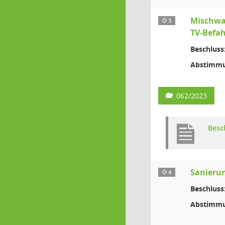
Mischwas
Ö 3
TV-Befa
Beschluss
Abstimmu
062/2023
Besc
Sanierun
Ö 4
Beschluss
Abstimmu