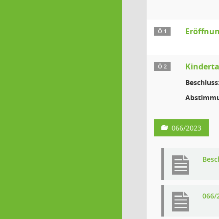
Eröffnun
Ö 1
Kinderta
Ö 2
Beschluss
Abstimmu
066/2023
Besc
066/