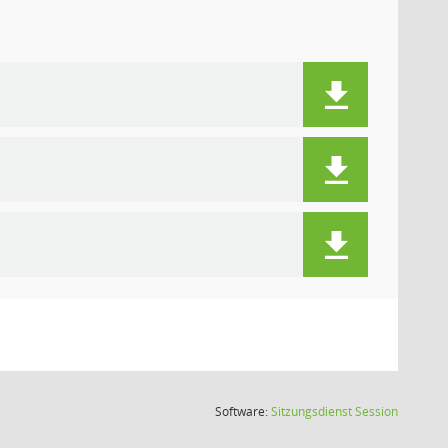
(Wird in
Software:
Sitzungsdienst
Session