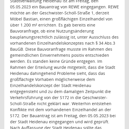
Stadtverwaltung Heidenau ist am Freitag, den
05.05.2023 ein Bauantrag von REWE eingegangen. REWE
möchte an der Geschwister-Scholl-Straße 1, derzeit
Möbel Bastian, einen großflächigen Einzelhandel von
über 1.200 m² errichten. Es gab bereits eine
Bauvoranfrage, ob eine Nutzungsänderung
bauplanungsrechtlich zulässig ist, unter Ausschluss des
vorhandenen Einzelhandelskonzeptes nach § 34 Abs.3
BauGB. Diese Bauvoranfrage musste im Rahmen des
gemeindlichen Einvernehmens positiv entschieden
werden. Es standen keine Gründe entgegen. Im
Rahmen der Erteilung wurde mitgeteilt, dass die Stadt
Heidenau dahingehend Probleme sieht, dass das
großflächige Vorhaben möglicherweise dem
Einzelhandelskonzept der Stadt Heidenau
entgegensteht und zu dem damaligen Zeitpunkt die
Verkehrsführung von der S172 in die Geschwister-
Scholl-Straße nicht geklärt war. Weiterhin entstehen
Konflikte mit dem vorhandenen Einzelhandel an der
S172. Der Bauantrag ist am Freitag, den 05.05.2023 bei
der Stadt Heidenau eingegangen und wird geprüft.
Nach Auffassung der Stadt Heidenau sollte das