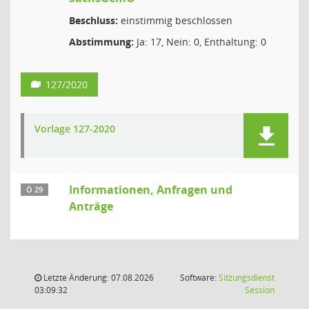
Beschluss:
einstimmig beschlossen
Abstimmung:
Ja: 17, Nein: 0, Enthaltung: 0
127/2020
Vorlage 127-2020
Informationen, Anfragen und
Ö 29
Anträge
Letzte Änderung: 07.08.2026
Software:
Sitzungsdienst
(Wird in
03:09:32
Session