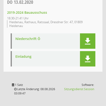
DO
13.02.2020
2019-2024 Bauausschuss
18:30-21:41 Uhr
Heidenau, Rathaus, Ratssaal, Dresdner Str. 47, 01809
Heidenau
Niederschrift Ö
Einladung
1 Satz
Software:
(Wird in
Letzte Änderung: 08.08.2026
Sitzungsdienst
Session
03:09:47