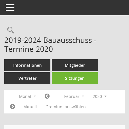
Toggle navigation
Rechercheauswahl
2019-2024 Bauausschuss -
Termine 2020
Informationen
Mitglieder
Vertreter
Sitzungen
Monat
Februar
2020
Aktuell
Gremium auswählen