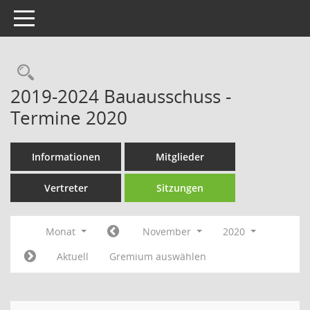
Toggle navigation
Rechercheauswahl
2019-2024 Bauausschuss -
Termine 2020
Informationen
Mitglieder
Vertreter
Sitzungen
Monat
November
2020
Aktuell
Gremium auswählen